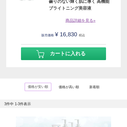
曇りのない輝く肌に導く 高機能
ブライトニング美容液
商品詳細を見る»
¥
16,830
販売価格
税込
カートに入れる
価格が安い順
価格が高い順
新着順
3
件中
1
-
3
件表示