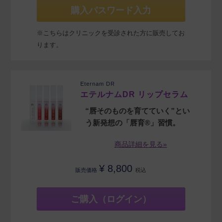
購入パスワード入力
※こちらはクリニックを受診された方に販売してお
ります。
Eternam DR
エテルナムDR リップセラム
“唇そのものを育てていく”とい
う新発想の「唇育®」習慣。
商品詳細を見る»
¥
8,800
販売価格
税込
ご購入（ログイン）