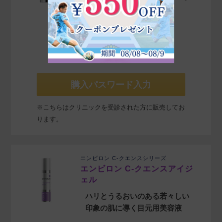
い明るい輝きのある肌へ
商品詳細を見る»
¥
8,800
販売価格
税込
購入パスワード入力
※こちらはクリニックを受診された方に販売してお
ります。
エンビロン C-クエンスシリーズ
エンビロン C-クエンスアイジ
ェル
ハリとうるおいのある若々しい
印象の肌に導く目元用美容液