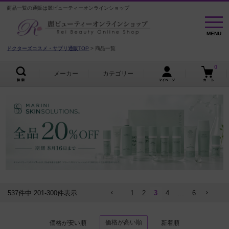
商品一覧の通販は麗ビューティーオンラインショップ
MENU
MENU
ドクターズコスメ・サプリ通販TOP
商品一覧
0
メーカー
カテゴリー
537
件中
201
-
300
件表示
1
2
3
4
…
6
価格が高い順
価格が安い順
新着順