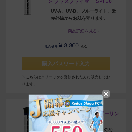
ン プラスプライマー SPF30
UV-A、UV-B、ブルーライト、近
赤外線からお肌を守ります。
商品詳細を見る»
¥
8,800
販売価格
税込
購入パスワード入力
※こちらはクリニックを受診された方に販売してお
ります。
ZO SKIN HEALTH
ゼオスキンヘルス パウダーサン
スクリーン SPF30
余分な皮脂を抑え、テカリのな