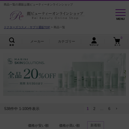
商品一覧の通販は麗ビューティーオンラインショップ
MENU
MENU
ドクターズコスメ・サプリ通販TOP
商品一覧
0
メーカー
カテゴリー
538
件中
1
-
100
件表示
1
2
…
6
新着順
価格が安い順
価格が高い順