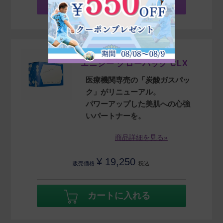
ご購入（ログイン）
enisie
エニシー グローパック CLX
医療機関専売の「炭酸ガスパッ
ク」がリニューアル。
パワーアップした美肌への心強
いパートナーを。
商品詳細を見る»
¥
19,250
販売価格
税込
カートに入れる