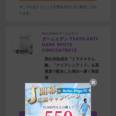
※こちらはクリニックを受診された方に販売してお
ります。
DermEden(ダームエデン)
ダームエデン TXA5% ANTI-
DARK SPOTS
CONCENTRATE
美白有効成分「トラネキサム
酸」「ナイアシンアミド」を高
濃度で配合した美白へ導く美容
液
商品詳細を見る»
¥
7,700
販売価格
税込