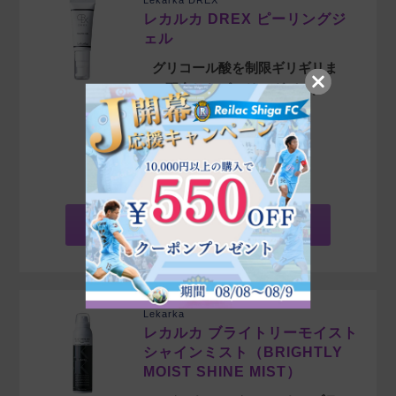
Lekarka DREX
レカルカ DREX ピーリングジ
ェル
グリコール酸を制限ギリギリま
で配合したピーリングパック
商品詳細を見る»
¥
8,250
販売価格
税込
ご購入（ログイン）
Lekarka
レカルカ ブライトリーモイスト
シャインミスト（BRIGHTLY
MOIST SHINE MIST）