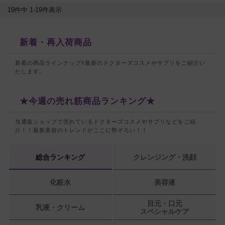
19
件中
1
-
19
件表示
新着・再入荷商品
新着の商品ラインナップ‼最新のドクターズコスメやサプリをご紹介い
たします。
★今週の売れ筋商品ランキング★
当通販ショップで売れているドクターズコスメやサプリなどをご紹
介！！
最新美容のトレンドがここに勢ぞろい！！
総合ランキング
クレンジング・洗顔
化粧水
美容液
目元・口元
乳液・クリーム
スペシャルケア