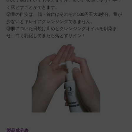
①水で塗れていても使えますが、乾いた状態で使うと手早
いやすい。濡れていても使用できるので、良い
く落とすことができます。
②量の目安は、顔・首にはそれぞれ500円玉大3枚分。量が
少ないとキレイにクレンジングできません。
③肌についた日焼け止めとクレンジングオイルを馴染ま
せ、白く乳化してきたら落とすサイン！
購入者
購入者
非公開
投稿日
2022/01/17
日焼け止め専用のクレンジングですが、マスカ
ラも綺麗におちます。二度洗いしないでさっぱ
りします。
製品成分表