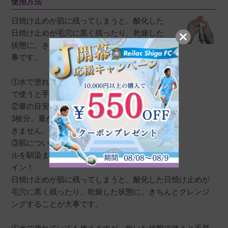
使用方法
も
購入者
日焼け止めが肌に残ってしまうと、酸化した
日焼け止めが毛穴に黒く残ったり、乾燥した
非公開
状態に。きちんとクレンジングすることが大
投稿日
2023/08/16
事です。
①水で塗れていても使えますが、乾いた状態
こちらのシリーズの日焼け止めを愛用している
で使うと手早く落とすことができます。
為、セットで使っています。香りが独特です。
②量の目安は、顔・首にはそれぞれ500円玉大
3枚分。量が少ないとキレイにクレンジングで
きません。
③肌についた日焼け止めとクレンジングオイ
yukkokko
購入者
ルを馴染ませ、白く乳化してきたら落とすサ
イン！
40代
日焼け止めが肌に残ってしまうと、酸化した日焼け止めが
投稿日
2023/05/29
毛穴に黒く残ったり、乾燥した状態に。きちんとクレンジ
ングすることが大事です。
通常のオイルクレンジングより、サラサラで使