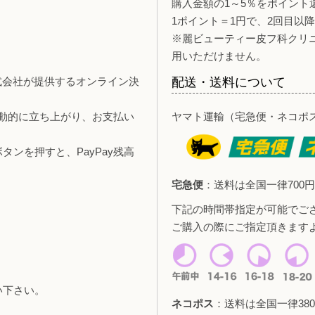
購入金額の1～5％をポイント
1ポイント＝1円で、2回目以
※麗ビューティー皮フ科クリ
用いただけません。
y株式会社が提供するオンライン決
配送・送料について
自動的に立ち上がり、お支払い
ヤマト運輸（宅急便・ネコポ
ンを押すと、PayPay残高
宅急便
：送料は全国一律700円
下記の時間帯指定が可能でご
ご購入の際にご指定頂きます
い下さい。
ネコポス
：送料は全国一律380
。