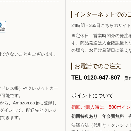
インターネットでの
24時間・365日こちらのサ
※定休日、営業時間外の発注
す。商品発送は入金確認後と
の場合、お届け希望日に沿え
用できないこともございます。
お電話でのご注文
TEL 0120-947-807
[受付
報（アドレス帳）やクレジットカー
ポイントについて
が可能です。
、Amazon.co.jpに登録し
初回ご購入時に、500ポイ
ログインして、配送先とクレジ
初回特典あり 年会費無料 
物できます。
決済方法（代引き・クレジッ