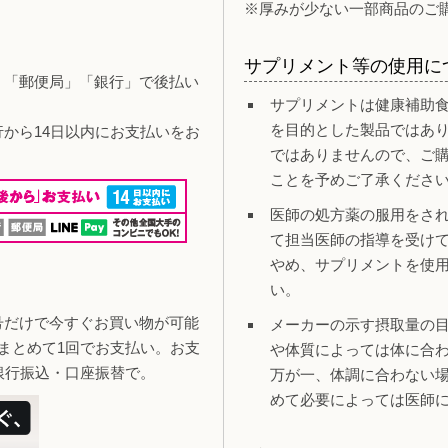
※厚みが少ない一部商品のご
サプリメント等の使用に
」「郵便局」「銀行」で後払い
サプリメントは健康補助
を目的とした製品ではあ
行から14日以内にお支払いをお
ではありませんので、ご
ことを予めご了承くださ
医師の処方薬の服用をさ
て担当医師の指導を受け
やめ、サプリメントを使
い。
号だけで今すぐお買い物が可能
メーカーの示す摂取量の
まとめて1回でお支払い。お支
や体質によっては体に合
銀行振込・口座振替で。
万が一、体調に合わない
めて必要によっては医師