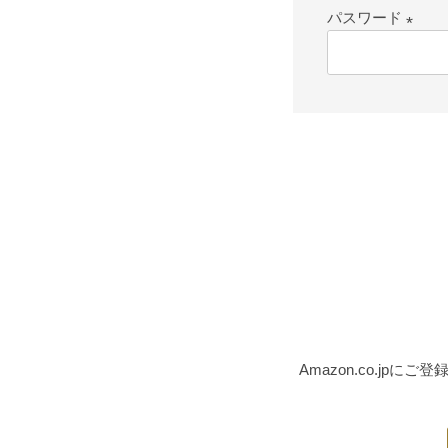
パスワード
(必
須)
Amazon.co.j