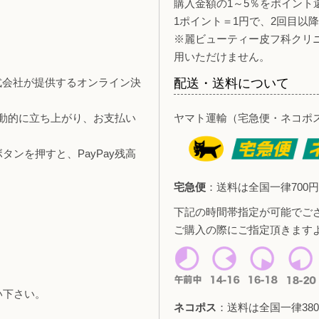
購入金額の1～5％をポイント
1ポイント＝1円で、2回目以
※麗ビューティー皮フ科クリ
用いただけません。
y株式会社が提供するオンライン決
配送・送料について
自動的に立ち上がり、お支払い
ヤマト運輸（宅急便・ネコポ
ンを押すと、PayPay残高
宅急便
：送料は全国一律700円
下記の時間帯指定が可能でご
ご購入の際にご指定頂きます
い下さい。
ネコポス
：送料は全国一律380
。