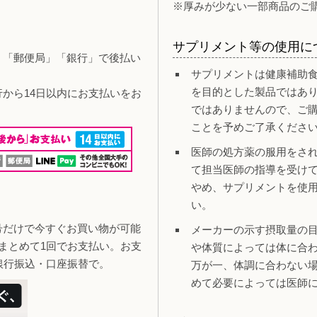
※厚みが少ない一部商品のご
サプリメント等の使用に
」「郵便局」「銀行」で後払い
サプリメントは健康補助
を目的とした製品ではあ
行から14日以内にお支払いをお
ではありませんので、ご
ことを予めご了承くださ
医師の処方薬の服用をさ
て担当医師の指導を受け
やめ、サプリメントを使
い。
号だけで今すぐお買い物が可能
メーカーの示す摂取量の
まとめて1回でお支払い。お支
や体質によっては体に合
銀行振込・口座振替で。
万が一、体調に合わない
めて必要によっては医師