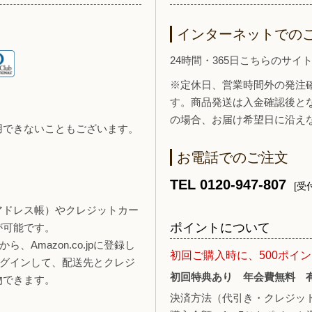
インターネットでの
24時間・365日こちらのサ
※定休日、営業時間外の発注
す。商品発送は入金確認後と
の場合、お届け希望日に沿え
用できないこともございます。
お電話でのご注文
TEL 0120-947-807
[受付
報（アドレス帳）やクレジットカー
ポイントについて
が可能です。
、Amazon.co.jpに登録し
初回ご購入時に、500ポイ
ログインして、配送先とクレジ
初回特典あり 年会費無料 
物できます。
決済方法（代引き・クレジッ