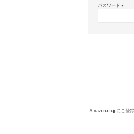
パスワード
(必
須)
Amazon.co.j