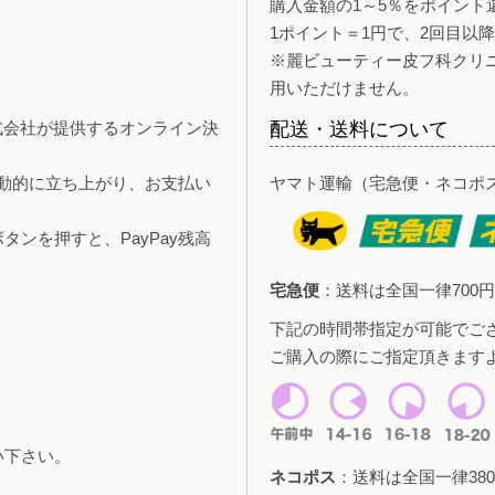
購入金額の1～5％をポイント
1ポイント＝1円で、2回目以
※麗ビューティー皮フ科クリ
用いただけません。
y株式会社が提供するオンライン決
配送・送料について
自動的に立ち上がり、お支払い
ヤマト運輸（宅急便・ネコポ
ンを押すと、PayPay残高
宅急便
：送料は全国一律700円
下記の時間帯指定が可能でご
ご購入の際にご指定頂きます
い下さい。
ネコポス
：送料は全国一律380
。