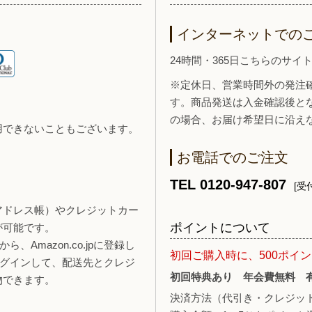
インターネットでの
24時間・365日こちらのサ
※定休日、営業時間外の発注
す。商品発送は入金確認後と
の場合、お届け希望日に沿え
用できないこともございます。
お電話でのご注文
TEL 0120-947-807
[受付
報（アドレス帳）やクレジットカー
ポイントについて
が可能です。
、Amazon.co.jpに登録し
初回ご購入時に、500ポイ
ログインして、配送先とクレジ
初回特典あり 年会費無料 
物できます。
決済方法（代引き・クレジッ