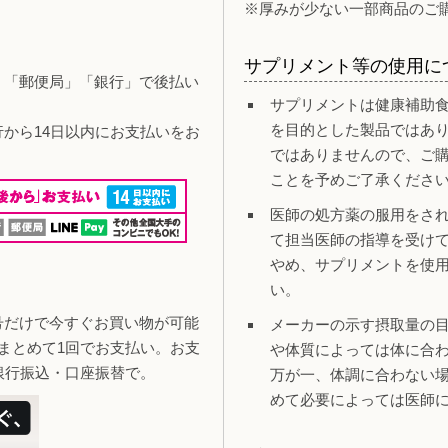
※厚みが少ない一部商品のご
サプリメント等の使用に
」「郵便局」「銀行」で後払い
サプリメントは健康補助
を目的とした製品ではあ
行から14日以内にお支払いをお
ではありませんので、ご
ことを予めご了承くださ
医師の処方薬の服用をさ
て担当医師の指導を受け
やめ、サプリメントを使
い。
号だけで今すぐお買い物が可能
メーカーの示す摂取量の
まとめて1回でお支払い。お支
や体質によっては体に合
銀行振込・口座振替で。
万が一、体調に合わない
めて必要によっては医師