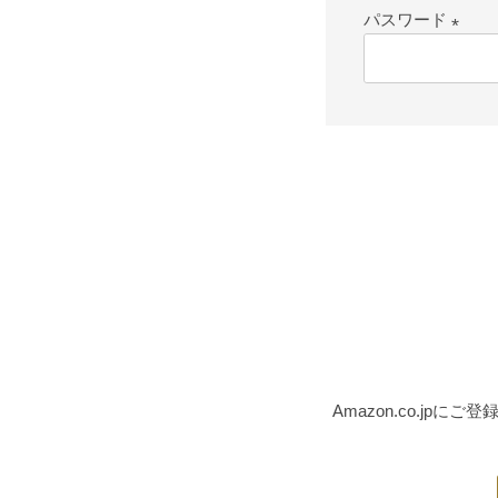
パスワード
(必
須)
Amazon.co.j