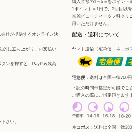
購入金額の1～5％をポイント
1ポイント＝1円で、2回目以
※麗ビューティー皮フ科クリ
用いただけません。
y株式会社が提供するオンライン決
配送・送料について
自動的に立ち上がり、お支払い
ヤマト運輸（宅急便・ネコポ
ンを押すと、PayPay残高
宅急便
：送料は全国一律700円
下記の時間帯指定が可能でご
ご購入の際にご指定頂きます
い下さい。
ネコポス
：送料は全国一律380
。