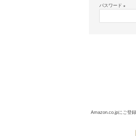
パスワード
(必
須)
Amazon.co.j