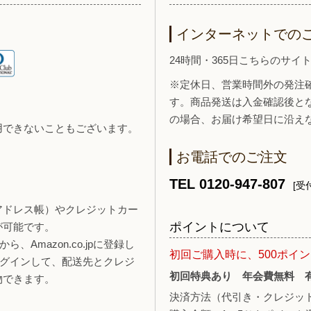
インターネットでの
24時間・365日こちらのサ
※定休日、営業時間外の発注
す。商品発送は入金確認後と
の場合、お届け希望日に沿え
用できないこともございます。
お電話でのご注文
TEL 0120-947-807
[受付
報（アドレス帳）やクレジットカー
ポイントについて
が可能です。
、Amazon.co.jpに登録し
初回ご購入時に、500ポイ
ログインして、配送先とクレジ
初回特典あり 年会費無料 
物できます。
決済方法（代引き・クレジッ