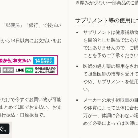
※厚みが少ない一部商品のご
サプリメント等の使用に
」「郵便局」「銀行」で後払い
サプリメントは健康補助
を目的とした製品ではあ
行から14日以内にお支払いをお
ではありませんので、ご
ことを予めご了承くださ
医師の処方薬の服用をさ
て担当医師の指導を受け
やめ、サプリメントを使
い。
号だけで今すぐお買い物が可能
メーカーの示す摂取量の
まとめて1回でお支払い。お支
や体質によっては体に合
銀行振込・口座振替で。
万が一、体調に合わない
めて必要によっては医師