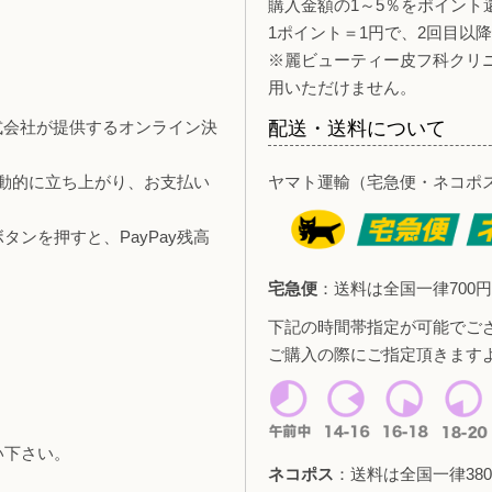
購入金額の1～5％をポイント
1ポイント＝1円で、2回目以
※麗ビューティー皮フ科クリ
用いただけません。
y株式会社が提供するオンライン決
配送・送料について
自動的に立ち上がり、お支払い
ヤマト運輸（宅急便・ネコポ
ンを押すと、PayPay残高
宅急便
：送料は全国一律700円
下記の時間帯指定が可能でご
ご購入の際にご指定頂きます
い下さい。
ネコポス
：送料は全国一律380
。