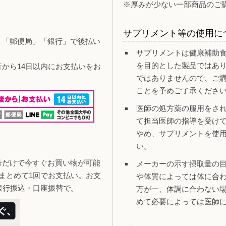
※厚みが少ない一部商品のご
サプリメント等の使用に
」「郵便局」「銀行」で後払い
サプリメントは健康補助
を目的とした製品ではあ
行から14日以内にお支払いをお
ではありませんので、ご
ことを予めご了承くださ
医師の処方薬の服用をさ
て担当医師の指導を受け
やめ、サプリメントを使
い。
号だけで今すぐお買い物が可能
メーカーの示す摂取量の
まとめて1回でお支払い。お支
や体質によっては体に合
銀行振込・口座振替で。
万が一、体調に合わない
めて必要によっては医師