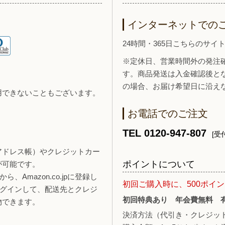
インターネットでの
24時間・365日こちらのサ
※定休日、営業時間外の発注
す。商品発送は入金確認後と
の場合、お届け希望日に沿え
用できないこともございます。
お電話でのご注文
TEL 0120-947-807
[受付
報（アドレス帳）やクレジットカー
ポイントについて
が可能です。
、Amazon.co.jpに登録し
初回ご購入時に、500ポイ
ログインして、配送先とクレジ
初回特典あり 年会費無料 
物できます。
決済方法（代引き・クレジッ