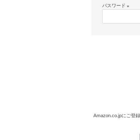
パスワード
(必
須)
Amazon.co.j