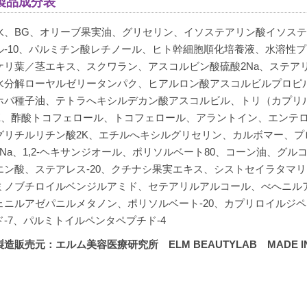
製品成分表
水、BG、オリーブ果実油、グリセリン、イソステアリン酸イソス
ル-10、パルミチン酸レチノール、ヒト幹細胞順化培養液、水溶性
ケリ葉／茎エキス、スクワラン、アスコルビン酸硫酸2Na、ステア
水分解ローヤルゼリータンパク、ヒアルロン酸アスコルビルプロピ
ホバ種子油、テトラへキシルデカン酸アスコルビル、トリ（カプリ
K、酢酸トコフェロール、トコフェロール、アラントイン、エンテ
グリチルリチン酸2K、エチルへキシルグリセリン、カルボマー、プロ
2Na、1,2-ヘキサンジオール、ポリソルベート80、コーン油、グ
エン酸、ステアレス-20、クチナシ果実エキス、シストセイラタマ
ミノブチロイルベンジルアミド、セテアリルアルコール、べへニル
ェニルアゼパニルメタノン、ポリソルベート-20、カプリロイルジペ
ド-7、パルミトイルペンタペプチド-4
製造販売元：エルム美容医療研究所 ELM BEAUTYLAB MADE IN