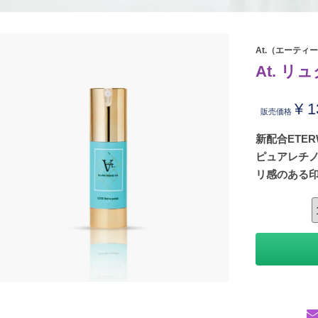
At.（エーティ
At. 
¥
1
販売価格
新配合ETE
ピュアレチ
リ感のある