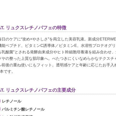
名前のとおりパフェのようなクリームです。刺激もありません
AT. リュクスレチノパフェの特徴
毎日のケアに“攻め×やさしさ”を両立した美容乳液。新成分ETERWE
購入者
yu.
機能ペプチド、ビタミンC誘導体／ビタミンE、水溶性プロテオグリ
非公開
る乳酸菌”とされる発酵由来成分やヒト幹細胞培養液を組み合わせ
投稿日
ツヤの整った上質な肌印象へ。べたつきにくいなめらかなテクスチ
2025/11/08
ル前後の重ね使いにもフィット。透明感ケアと年齢に応じたお手入
1本です。
ゼオスキンのデイリーpdのような感じです。

使用感も大変好みで、しばらく美容液はこちらで落ち着きそう
AT. リュクスレチノパフェの主要成分
レチノール
パルミチン酸レチノール