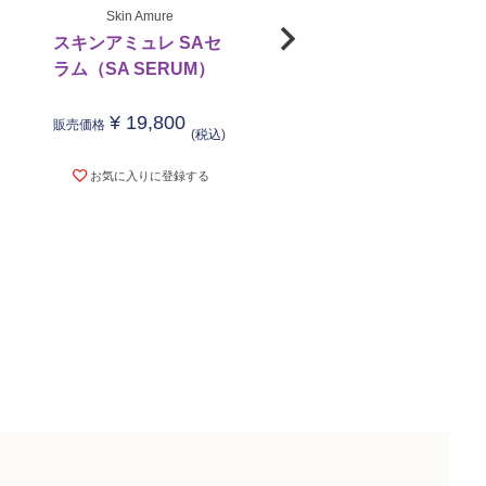
Skin Amure
M-DEAR
スキンアミュレ SAセ
エムディア スピーデ
ラム（SA SERUM）
ィークレンジングジェ
ル
¥
19,800
販売価格
税込
¥
3,850
販売価格
税込
お気に入りに登録する
お気に入りに登録する