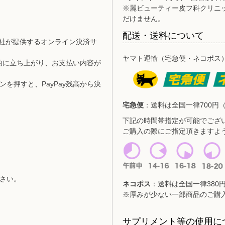
※麗ビューティー皮フ科クリニ
だけません。
配送・送料について
式会社が提供するオンライン決済サ
ヤマト運輸（宅急便・ネコポス
動的に立ち上がり、お支払い内容が
を押すと、PayPay残高から決
宅急便
：送料は全国一律700円（
下記の時間帯指定が可能でござ
ご購入の際にご指定頂きますよ
さい。
ネコポス
：送料は全国一律380円
※厚みが少ない一部商品のご購
サプリメント等の使用に