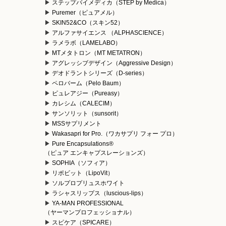
ステップバイメディカ（STEP by Medica）
Puremer（ピュアメル）
）
SKIN52&CO（スキン52）
アルファサイエンス （ALPHASCIENCE）
ラメラボ（LAMELABO）
MTメタトロン（MT METATRON）
アグレッシブデザイン（Aggressive Design）
デオドラントシリーズ（D-series）
ペロバーム（Pelo Baum）
ピュレアジー（Pureasy）
カレシム（CALECIM）
サンソリット（sunsorit）
MSSサプリメント
Wakasapri for Pro.（ワカサプリ フォー プロ）
Pure Encapsulations®
（ピュア エンキャプスレーションズ）
SOPHIA（ソフィア）
リポビット（LipoVit）
ソルプロプリュスホワイト
ラシャスリップス（luscious-lips）
YA-MAN PROFESSIONAL
（ヤーマンプロフェッショナル）
スピケア（SPICARE）