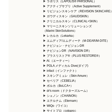
ラポリス（LAPOLIS® PARSONAL）
アクティブサプリ（Active Supplement）
リビジョンスキンケア（REVISION SKINCARE
ガウディスキン（GAUDISKIN）
クリニカルスキン（CLINICAL+SKIN）
マリーニスキンソリューションズ
（Marini SkinSolutions）
レカルカ（Lekarka）
エムディア/エムディーテ（M-DEAR/M-DITE）
ナビジョン・ナビジョンDR
ナビジョンDR（NAVISION DR）
プラスリストア®（PLUS RESTORE®）
At.（エーティー）
POLA メディカル Dive(ダイブ)
infact（インファクト）
スキンアミュレ（Skin Amure）
セベリア（CEBELIA）
ボルカ（BoLCA+）
dr's room（ドクターズルーム）
シェノン（CHAINON）
エテルナム（Eternam）
WiQo（ワイコ）
サイトプロ（cytopro）