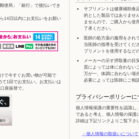
郵便局」「銀行」で後払いでき
サプリメントは健康補助食
的とした製品ではありませ
ら14日以内にお支払いをお願い
ませんので、ご購入から使
了承ください。
医師の処方薬の服用をされ
当医師の指導を受けてくだ
プリメントを使用するなど
メーカーの示す摂取量の目
質によっては体に合わない
万が一、体調に合わない場
けで今すぐお買い物が可能で
必要によっては医師にご相
めて1回でお支払い。お支払いは
・口座振替で。
プライバシーポリシーに
個人情報保護の重要性を認識し
であると考え、個人情報の保護
詳細は下記リンクよりご覧下さ
・個人情報の取扱いについて