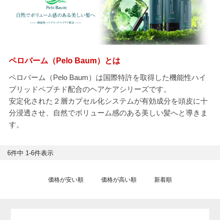
ペロバーム（Pelo Baum）とは
ペロバーム（Pelo Baum）は国際特許を取得した機能性ハイ
ブリッドペプチド配合のヘアケアシリーズです。
安定化された２層カプセル化システムが有効成分を頭皮に十
分浸透させ、自然でボリューム感のある美しい髪へと導きま
す。
6
件中
1
-
6
件表示
価格が安い順
価格が高い順
新着順