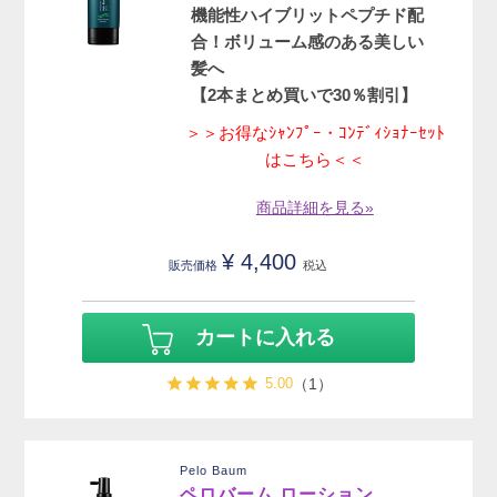
機能性ハイブリットペプチド配
合！ボリューム感のある美しい
髪へ
【2本まとめ買いで30％割引】
＞＞お得なｼｬﾝﾌﾟｰ・ｺﾝﾃﾞｨｼｮﾅｰｾｯﾄ
はこちら＜＜
商品詳細を見る»
¥
4,400
販売価格
税込
カートに入れる
5.00
（1）
Pelo Baum
ペロバーム ローション