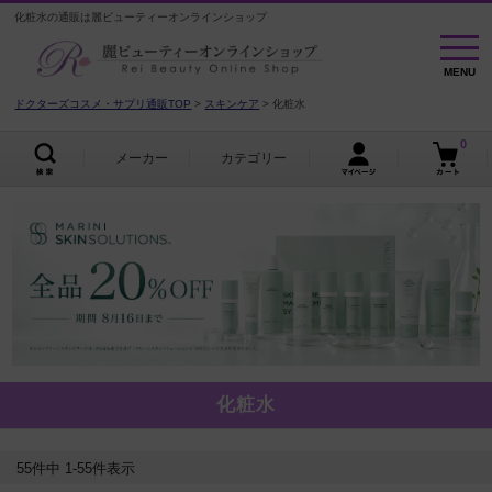
化粧水の通販は麗ビューティーオンラインショップ
MENU
MENU
ドクターズコスメ・サプリ通販TOP
スキンケア
化粧水
0
メーカー
カテゴリー
化粧水
55
件中
1
-
55
件表示