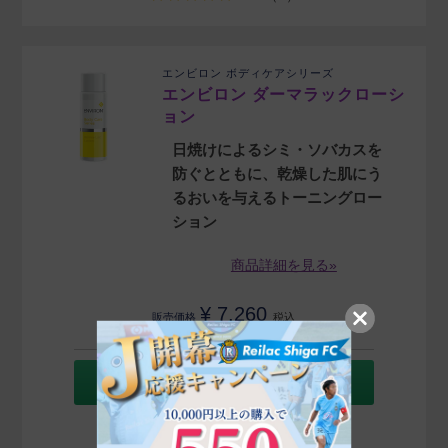
エンビロン ボディケアシリーズ
エンビロン ダーマラックローシ
ョン
日焼けによるシミ・ソバカスを
防ぐとともに、乾燥した肌にう
るおいを与えるトーニングロー
ション
商品詳細を見る»
¥
7,260
販売価格
税込
カートに入れる
5.00
（1）