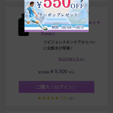
リビジョンスキンケア（REVISION
SKINCARE）
バランシングフェイシャルトナ
ー（Balancing Facial
Toner）
リビジョンスキンケアからつい
に化粧水が登場！
商品詳細を見る»
¥
5,500
販売価格
税込
ご購入（ログイン）
5.00
（1）