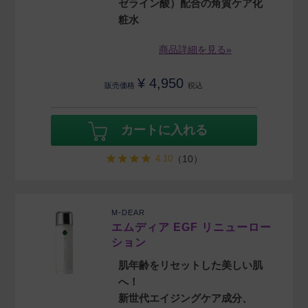
ゼライン酸）配合の角質ケア化
粧水
商品詳細を見る»
¥
4,950
販売価格
税込
カートに入れる
4.10
（10）
M-DEAR
エムディア EGF リニューロー
ション
肌年齢をリセットした美しい肌
へ！
新世代エイジングケア成分、