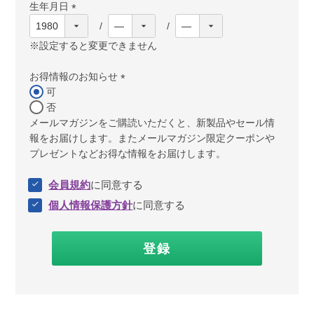
生年月日
(必
須)
※設定すると変更できません
お得情報のお知らせ
可
(必
否
須)
メールマガジンをご購読いただくと、新製品やセール情
報をお届けします。またメールマガジン限定クーポンや
プレゼントなどお得な情報をお届けします。
会員規約
に同意する
個人情報保護方針
に同意する
登録