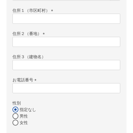
須)
住所１（市区町村）
(必
須)
住所２（番地）
(必
須)
住所３（建物名）
お電話番号
(必
須)
性別
指定なし
男性
女性