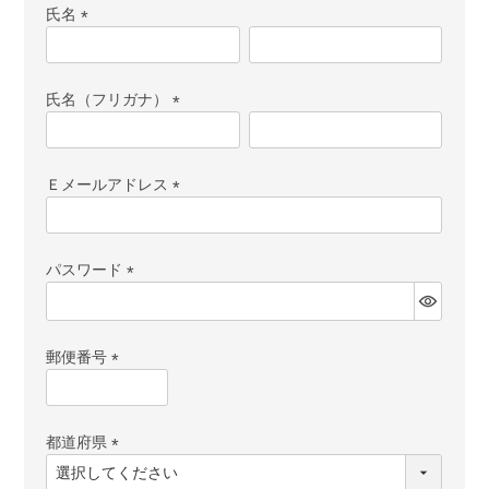
氏名
(必
須)
氏名（フリガナ）
(必
須)
Ｅメールアドレス
(必
須)
パスワード
(必
須)
郵便番号
(必
須)
都道府県
(必