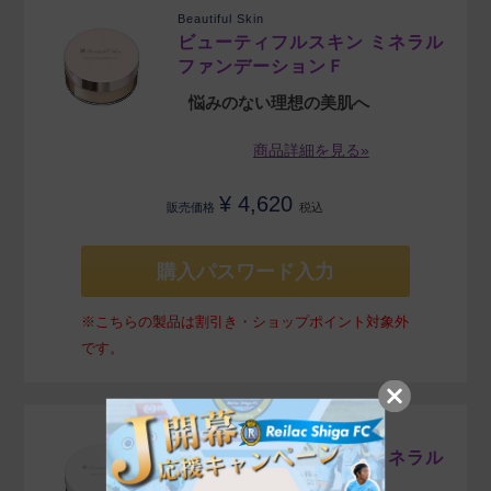
Beautiful Skin
ビューティフルスキン ミネラル
ファンデーションＦ
悩みのない理想の美肌へ
商品詳細を見る»
¥
4,620
販売価格
税込
購入パスワード入力
※こちらの製品は割引き・ショップポイント対象外
です。
Beautiful Skin
ビューティフルスキン ミネラル
プライマー