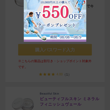
テカリやメイク崩れを防いでキ
レイな肌をキープ
商品詳細を見る»
¥
4,180
販売価格
税込
購入パスワード入力
※こちらの製品は割引き・ショップポイント対象外
です。
4.00
（1）
Beautiful Skin
ビューティフルスキン ミネラル
フィニッシュヴェール