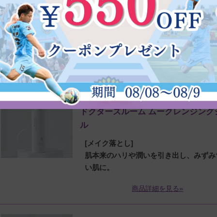
ー
[炭酸頭皮美容液]
毎日8秒、頭皮のパチシュワっと新習慣
商品詳細を見る»
dr's room SKIN CARE LINE
ドクターズルーム ムークレンジング
ル
[メイク落とし]
肌本来のハリや潤いを引き出し、みずみ
い肌に。
商品詳細を見る»