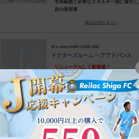
毛母細胞と必要なエネルギー源に着目し
皮の美容液
商品詳細を見る»
dr's room HAIR CARE LINE
ドクターズルーム ヘアアドバンス
リニューアルして新登場！
[医薬部外品：育毛剤]
抜け毛予防しながら、発毛促進・育毛。
艶のある美髪へ
商品詳細を見る»
dr's room HAIR CARE LINE
ドクターズルーム バブルピールブー