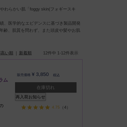
らかい肌「foggy skin(フォギースキ
実績、医学的なエビデンスに基づき製品開発
年齢、肌質を問わず、また頭皮や髪やお肌
が高い順
新着順
12
件中
1
-
12
件表示
¥
3,850
販売価格
税込
ラム
在庫切れ
再入荷お知らせ
の
4.75
（4）