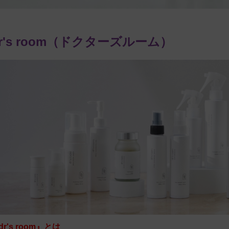
r's room（ドクターズルーム）
dr's room』とは