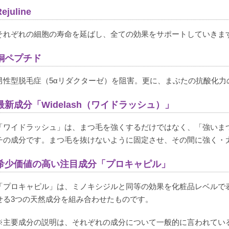
ejuline
それぞれの細胞の寿命を延ばし、全ての効果をサポートしていきま
購入者
なち
非公開
銅ペプチド
投稿日
2022/05/29
男性型脱毛症（5αリダクターゼ）を阻害。更に、まぶたの抗酸化力
最新成分「Widelash（ワイドラッシュ）」
使い続けているとまつ毛にコシが出てきた気がします。

「ワイドラッシュ」は、まつ毛を強くするだけではなく、「強いま
刺激もなく敏感肌にも優しい使い心地だと思いました。
チの成分です。まつ毛を抜けないように固定させ、その間に強く・
希少価値の高い注目成分「プロキャピル」
「プロキャピル」は、ミノキシジルと同等の効果を化粧品レベルで
購入者
とも
せる3つの天然成分を組み合わせたものです。
非公開
※主要成分の説明は、それぞれの成分について一般的に言われてい
投稿日