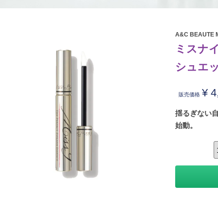
A&C BEAUTE M
ミスナイ
シュエ
¥
4
販売価格
揺るぎない自
始動。