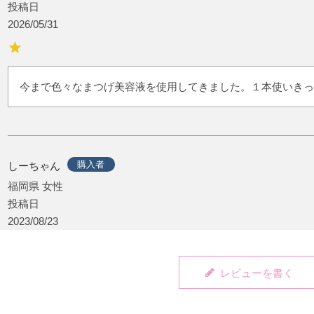
投稿日
2026/05/31
今まで色々なまつげ美容液を使用してきました。１本使いきっ
購入者
しーちゃん
福岡県
女性
投稿日
2023/08/23
レビューを書く
いつもお世話になります。

今まで、別のまつ毛美容液を使用しておりちょっと別の物に変