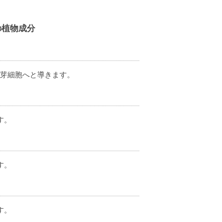
選の植物成分
様子を見ながら続けてみたいと思い
が毛芽細胞へと導きます。
す。
す。
す。