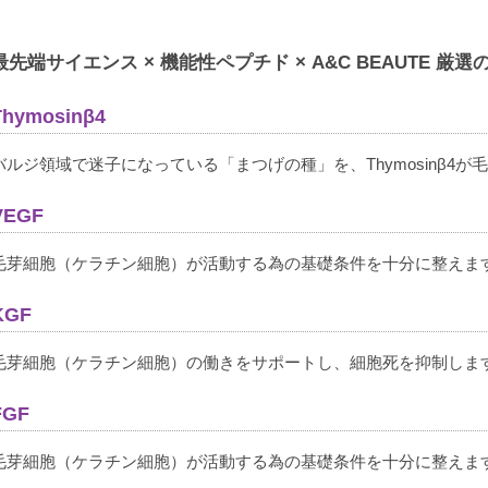
しみないかちょっと不安でしたが全然大丈夫でした。

塗りやすくおすすめです。

最先端サイエンス × 機能性ペプチド × A&C BEAUTE 厳
まだ、使用して間もないので効果は、これからだと思います。
ます。

Thymosinβ4
いつも迅速に対応いただきありがとうございます。
バルジ領域で迷子になっている「まつげの種」を、Thymosinβ4
VEGF
購入者
にゃんこ
毛芽細胞（ケラチン細胞）が活動する為の基礎条件を十分に整えま
非公開
投稿日
KGF
2022/06/09
毛芽細胞（ケラチン細胞）の働きをサポートし、細胞死を抑制しま
FGF
際まで塗りやすくてハリが出てきました

赤くなることもないです
毛芽細胞（ケラチン細胞）が活動する為の基礎条件を十分に整えま