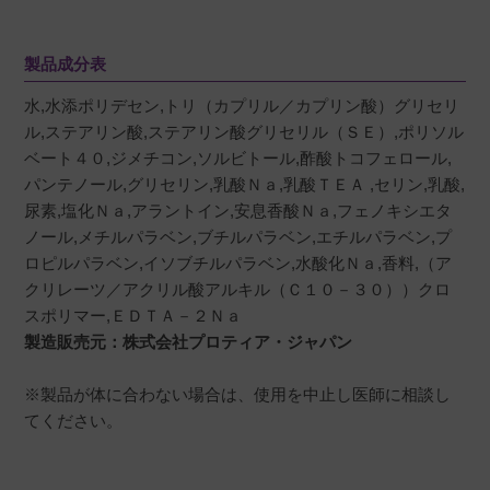
製品成分表
水,水添ポリデセン,トリ（カプリル／カプリン酸）グリセリ
ル,ステアリン酸,ステアリン酸グリセリル（ＳＥ）,ポリソル
ベート４０,ジメチコン,ソルビトール,酢酸トコフェロール,
パンテノール,グリセリン,乳酸Ｎａ,乳酸ＴＥＡ ,セリン,乳酸,
尿素,塩化Ｎａ,アラントイン,安息香酸Ｎａ,フェノキシエタ
ノール,メチルパラベン,ブチルパラベン,エチルパラベン,プ
ロピルパラベン,イソブチルパラベン,水酸化Ｎａ,香料,（ア
クリレーツ／アクリル酸アルキル（Ｃ１０－３０））クロ
スポリマー,ＥＤＴＡ－２Ｎａ
製造販売元：株式会社プロティア・ジャパン
※製品が体に合わない場合は、使用を中止し医師に相談し
てください。