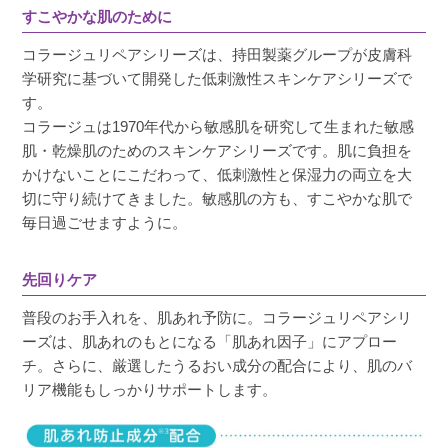
すこやかな肌のために
ぴーちゃん
購入者
コラージュリペアシリーズは、持田製薬グループが皮膚科
学研究に基づいて開発した低刺激性スキンケアシリーズで
非公開
す。
投稿日
2026/07/11
コラージュは1970年代から敏感肌を研究して生まれた敏感
肌・乾燥肌のためのスキンケアシリーズです。肌に負担を
かけないことにこだわって、低刺激性と保湿力の両立を大
肌がすごい乾燥肌になった時に使いました。お
切に守り続けてきました。敏感肌の方も、すこやかな肌で
手頃価格でいいです。
毎日過ごせますように。
先回りケア
普段のお手入れを、肌あれ予防に。コラージュリペアシリ
ヒロ
購入者
ーズは、肌あれのもとになる「肌あれ因子」にアプロー
50代
チ。さらに、厳選したうるおい成分の配合により、肌のバ
投稿日
2026/03/30
リア機能もしっかりサポートします。