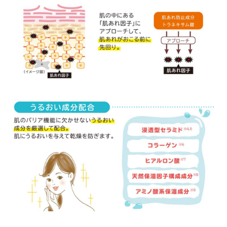
滑らかなクリームです。

ベタベタせず、しっとり保湿してくれます。
リペア
購入者
50代
女性
投稿日
2026/03/26
安価で少量で潤い助かります。たまにポチッと
出来ますが、肌荒れはしていません。化粧水と
セットで使用しています。