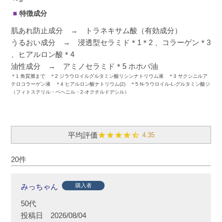
特徴成分
肌あれ防止成分 → トラネキサム酸（有効成分）
うるおい成分 → 浸透型セラミド＊1＊2 、コラーゲン＊3
、ヒアルロン酸＊4
油性成分 → アミノセラミド＊5 ホホバ油
＊1 角質層まで ＊2 ジラウロイルグルタミン酸リシンナトリウム液 ＊3 サクシニルア
テロコラーゲン液 ＊4 ヒアルロン酸ナトリウム(2) ＊5 N-ラウロイル-L-グルタミン酸ジ
（フィトステリル・ベヘニル・2-オクチルドデシル）
4.35
20
みっちゃん
購入者
50代
投稿日
2026/08/04