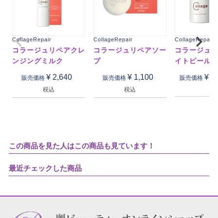
CollageRepair
CollageRepair
CollageRepair
コラージュリペアクレ
コラージュリペアソー
コラージュ
ンジングミルク
プ
イトピール
¥
2,640
¥
1,100
¥
1
販売価格
販売価格
販売価格
税込
税込
この商品を見た人はこの商品も見ています！
最近チェックした商品