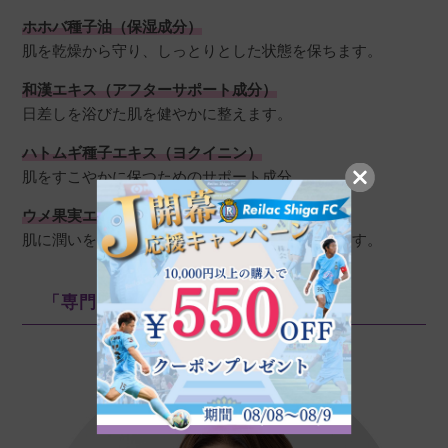
ホホバ種子油（保湿成分）
肌を乾燥から守り、しっとりとした状態を保ちます。
和漢エキス（アフターサポート成分）
日差しを浴びた肌を健やかに整えます。
ハトムギ種子エキス（ヨクイニン）
肌をすこやかに保つためのサポート成分。
ウメ果実エキス
肌に潤いを与え、ふっくらとした質感を目指します。
「専門家も大注目」