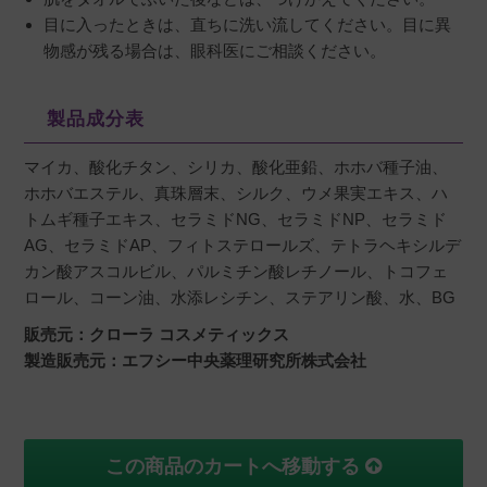
目に入ったときは、直ちに洗い流してください。目に異
物感が残る場合は、眼科医にご相談ください。
製品成分表
マイカ、酸化チタン、シリカ、酸化亜鉛、ホホバ種子油、
ホホバエステル、真珠層末、シルク、ウメ果実エキス、ハ
トムギ種子エキス、セラミドNG、セラミドNP、セラミド
AG、セラミドAP、フィトステロールズ、テトラヘキシルデ
カン酸アスコルビル、パルミチン酸レチノール、トコフェ
ロール、コーン油、水添レシチン、ステアリン酸、水、BG
販売元：クローラ コスメティックス
製造販売元：エフシー中央薬理研究所株式会社
この商品のカートへ移動する