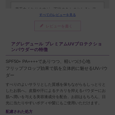
若干白くなりますが、下地のあとのおしろい代
すべてのレビューを見る
わりに、おしろいの上から付けたり色々してい
ます☆日焼け止めとなってくれていると思いま
レビューを書く
す(*^^*)
アグレデュール プレミアムUVプロテクショ
ンパウダーの特徴
SPF50+ PA++++でありつつ、軽いつけ心地
フリップフロップ効果で肌を立体的に魅せるUVパウ
ダー
すべりのよいサラリとした質感を保ちながらもしっとりと
したお肌へ。皮脂や汗によるテカリを抑えるパウダーにお
肌へ潤いを与える美容液成分を配合。お顔はもちろん、日
光に当たりやすいボディや髪にもご使用いただけます。
配慮された処方