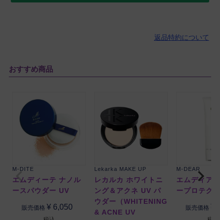
返品特約について
おすすめ商品
M-DITE
Lekarka MAKE UP
M-DEAR
エムディーテ ナノル
レカルカ ホワイトニ
エムディア 
ースパウダー UV
ング＆アクネ UV パ
ープロテク
ウダー（WHITENING
¥
6,050
¥
販売価格
販売価格
& ACNE UV
税込
税込