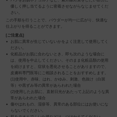
優しく押し当てるように密着させながらなじませてくだ
さい。
この手順を行うことで、パウダーが均一に広がり、快適な
仕上がりを得ることができます。
[ご注意点]
お肌に異常が生じていないかをよく注意して使用してく
ださい。
化粧品がお肌に合わないとき、即ち次のような場合に
は、使用を中止してください。そのまま化粧品類の使用
を続けますと、症状を悪化させることがありますので、
皮膚科専門医等にご相談されることをおすすめします。
(1)使用中、赤味、はれ、かゆみ、刺激、色抜け（白斑
等）や黒ずみ等の異常があらわれた場合
(2)使用したお肌に、直射日光があたって上記のような異
常があらわれた場合
傷やはれもの、湿疹等、異常のある部位にはお使いにな
らないでください。
肌をタオルでふいた後などは、つけかえてください。