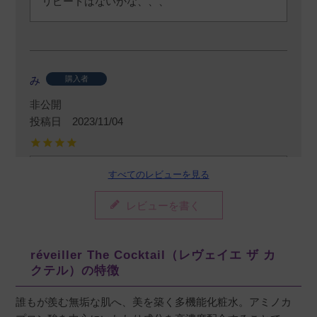
リピートはないかな、、、
み
購入者
非公開
投稿日
2023/11/04
すべてのレビューを見る
つけたてはピリピリしましたが慣れると大丈夫
です。保湿力は高いわけではないですが、お肌
レビューを書く
がつやっとするのが良かったです。

容器が拘ってる分蓋が正しくないときちんと締
まらないのでズボラには面倒臭い。変にスタイ
réveiller The Cocktail（レヴェイエ ザ カ
リッシュにしないで真四角にして欲しかったで
クテル）の特徴
す。
誰もが羨む無垢な肌へ、美を築く多機能化粧水。アミノカ