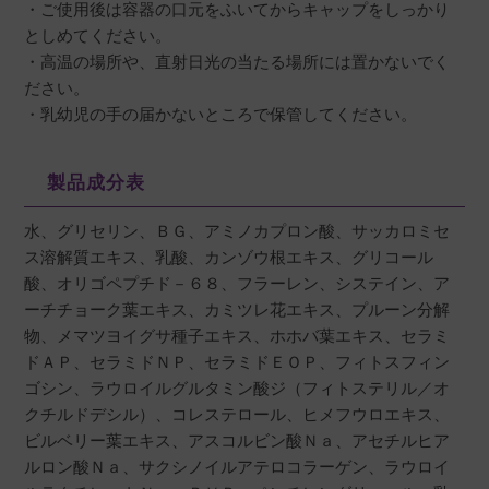
・ご使用後は容器の口元をふいてからキャップをしっかり
としめてください。
・高温の場所や、直射日光の当たる場所には置かないでく
ださい。
・乳幼児の手の届かないところで保管してください。
製品成分表
水、グリセリン、ＢＧ、アミノカプロン酸、サッカロミセ
ス溶解質エキス、乳酸、カンゾウ根エキス、グリコール
酸、オリゴペプチド－６８、フラーレン、システイン、ア
ーチチョーク葉エキス、カミツレ花エキス、プルーン分解
物、メマツヨイグサ種子エキス、ホホバ葉エキス、セラミ
ドＡＰ、セラミドＮＰ、セラミドＥＯＰ、フィトスフィン
ゴシン、ラウロイルグルタミン酸ジ（フィトステリル／オ
クチルドデシル）、コレステロール、ヒメフウロエキス、
ビルベリー葉エキス、アスコルビン酸Ｎａ、アセチルヒア
ルロン酸Ｎａ、サクシノイルアテロコラーゲン、ラウロイ