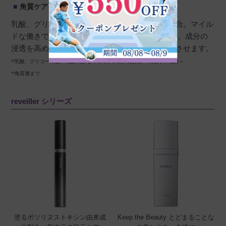
角質ケア
乳酸、グリコール酸といった角質ケア成分*¹を配合。マイル
ドな働きで角質を柔らかくして滑らかに整えます。成分の
浸透を高め、成分のもたらすパワーをブースト*²させます。
*¹乳酸、グリコール酸、乳酸桿菌/セイヨウナシ果汁発酵液 ＜角質ケア成分＞
*²角質層まで
reveiller シリーズ
塗るボツリヌストキシン由来成
Keep the Beauty とどまることな