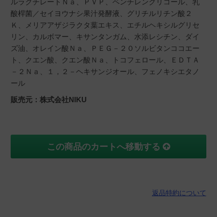
ルラクチレートＮａ、ＰＶＰ、ペンチレングリコール、乳
酸桿菌／セイヨウナシ果汁発酵液、グリチルリチン酸２
Ｋ、メリアアザジラクタ葉エキス、エチルヘキシルグリセ
リン、カルボマー、キサンタンガム、水添レシチン、ダイ
ズ油、オレイン酸Ｎａ、ＰＥＧ－２０ソルビタンココエー
ト、クエン酸、クエン酸Ｎａ、トコフェロール、ＥＤＴＡ
－２Ｎａ、１，２－ヘキサンジオール、フェノキシエタノ
ール
販売元：株式会社NIKU
この商品のカートへ移動する
返品特約について