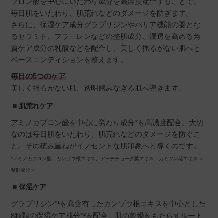
プロン酸を中心にいたわり成分を高濃度配合することで、
毎日肌をいたわり、肌荒れなどのダメージを防ぎます。
さらに、保湿ケア成分グラブリジンやバリア機能の要とな
おりお
購入者
るセラミド、フラーレンなどの整肌成分、浸透を高める角
非公開
質ケア成分の乳酸などを配合し、美しく揺るがない肌へと
投稿日
2023/02/22
ベースコンディションを整えます。
毎日の5つのケア
美しく揺るがない肌、透明感みなぎる肌へ導きます。
刺激なく使えるのと、レチノールの反応をおさ
えてくれるとの事で使用しています。

肌荒れケア
さっぱりしていて、お肌にすぐ馴染むので使い
アミノカプロン酸を中心に労わり成分*を高濃度配合。大切
やすいです。
なのは毎日肌をいたわり、肌荒れなどのダメージを防ぐこ
と。その積み重ねがイノセントな肌印象へと導くのです。
*アミノカプロン酸、カンゾウ根エキス、アーチチョーク葉エキス、カミツレ花エキス ＜
整肌成分＞
チロ
購入者
保湿ケア
非公開
グラブリジン*¹を高含有したカンゾウ根エキスを中心とした
投稿日
2022/11/11
8種類の保湿ケア成分*²を配合。肌の乾燥をもたらすルート