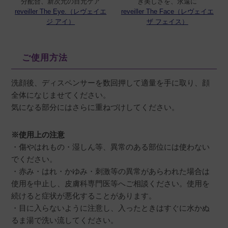
分配合、新次元の目元ケア
き美しさを、永遠に
reveiller The Eye.（レヴェイエ
reveiller The Face（レヴェイエ
ジ アイ）
ザ フェイス）
ご使用方法
洗顔後、ディスペンサーを数回押して適量を手に取り、顔
全体になじませてください。
気になる部分にはさらに重ねづけしてください。
※使用上の注意
・傷やはれもの・湿しん等、異常のある部位には使わない
でください。
・赤み・はれ・かゆみ・刺激等の異常があらわれた場合は
使用を中止し、皮膚科専門医等へご相談ください。使用を
続けると症状が悪化することがあります。
・目に入らないように注意し、入ったときはすぐに水かぬ
るま湯で洗い流してください。