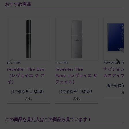
おすすめ商品
reveiller
reveiller
NAVISION DR
reveiller The Eye.
reveiller The
ナビジョンD
（レヴェイエ ジ ア
Face（レヴェイエ ザ
カスアイプ
イ）
フェイス）
¥
2
販売価格
¥
19,800
¥
19,800
販売価格
販売価格
税込
税込
税込
この商品を見た人はこの商品も見ています！