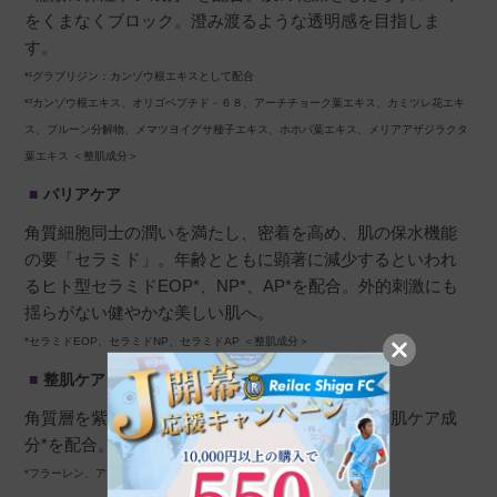
をくまなくブロック。澄み渡るような透明感を目指しま
す。
さらっとしたテクスチャーで、ベタつかず、で
*¹グラブリジン：カンゾウ根エキスとして配合
もしっとりする感じです。沢山入ってこのお値
*²カンゾウ根エキス、オリゴペプチド－６８、アーチチョーク葉エキス、カミツレ花エキ
段ならいいかな？と…
ス、プルーン分解物、メマツヨイグサ種子エキス、ホホバ葉エキス、メリアアザジラクタ
葉エキス ＜整肌成分＞
バリアケア
角質細胞同士の潤いを満たし、密着を高め、肌の保水機能
えっちゃん
購入者
の要「セラミド」。年齢とともに顕著に減少するといわれ
非公開
るヒト型セラミドEOP*、NP*、AP*を配合。外的刺激にも
投稿日
2022/09/11
揺らがない健やかな美しい肌へ。
*セラミドEOP、セラミドNP、セラミドAP ＜整肌成分＞
整肌ケア
肝斑、美白に良いと思います。

角質層を紫外線や乾燥ダメージから守るために整肌ケア成
ピーリングの効果もあって万能な化粧水だと思
分*を配合。肌本来のコンディションを目指して。
います。

*フラーレン、アスコルビン酸Na ＜整肌成分＞
なんの刺激もなく、使いやすいです