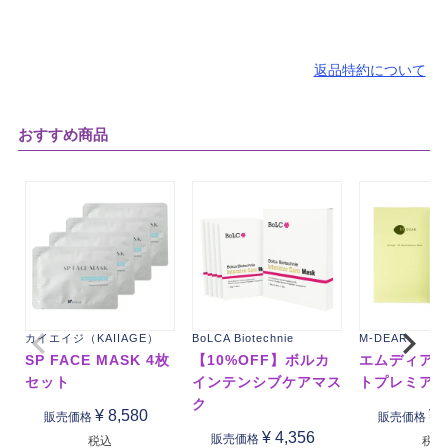
返品特約について
おすすめ商品
カイエイジ（KAIIAGE）
BoLCA Biotechnie
M-DEAR
SP FACE MASK 4枚
【10%OFF】ボルカ
エムディア 
セット
インテンシブケアマス
トプレミア
ク
¥
8,580
¥
販売価格
販売価格
¥
4,356
販売価格
税込
税込