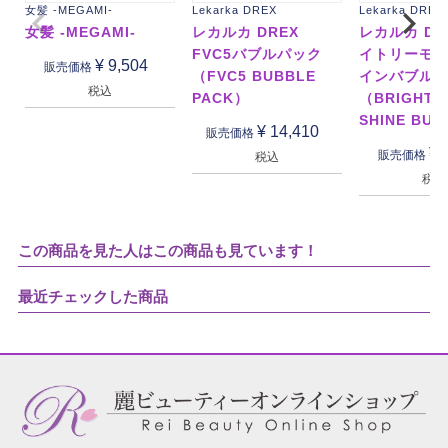
女髪 -MEGAMI-
Lekarka DREX
Lekarka DREX
女髪 -MEGAMI-
レカルカ DREX
レカルカ DR
FVC5バブルパック
イトリーモ
¥
9,504
販売価格
（FVC5 BUBBLE
インバブル
税込
PACK）
（BRIGHTL
SHINE BU
¥
14,410
販売価格
¥
販売価格
税込
税込
この商品を見た人はこの商品も見ています！
最近チェックした商品