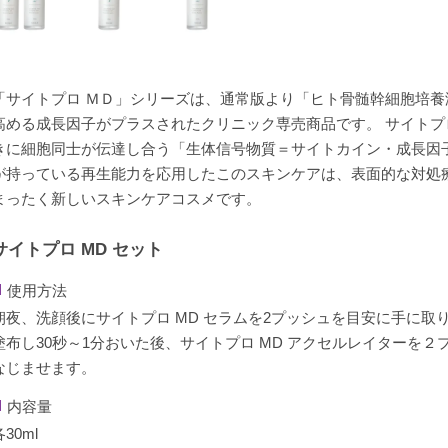
「サイトプロ ＭＤ」シリーズは、通常版より「ヒト骨髄幹細胞培
高める成長因子がプラスされたクリニック専売商品です。 サイト
きに細胞同士が伝達し合う「生体信号物質＝サイトカイン・成長因
が持っている再生能力を応用したこのスキンケアは、表面的な対処
まったく新しいスキンケアコスメです。
サイトプロ MD セット
使用方法
朝夜、洗顔後にサイトプロ MD セラムを2プッシュを目安に手に取
塗布し30秒～1分おいた後、サイトプロ MD アクセルレイターを
なじませます。
内容量
各30ml