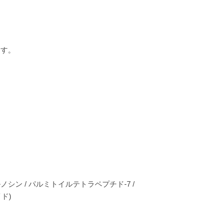
ます。
‼︎
/ カルノシン / パルミトイルテトラペプチド-7 /
ド)