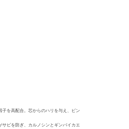
めたので、改めて効果を実感しまし
因子を高配合。芯からのハリを与え、ピン
がサビを防ぎ、カルノシンとギンバイカエ