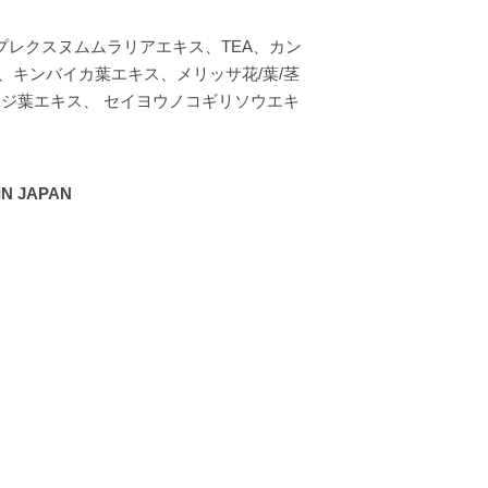
レクスヌムムラリアエキス、TEA、カン
、キンバイカ葉エキス、メリッサ花/葉/茎
ージ葉エキス、 セイヨウノコギリソウエキ
 JAPAN