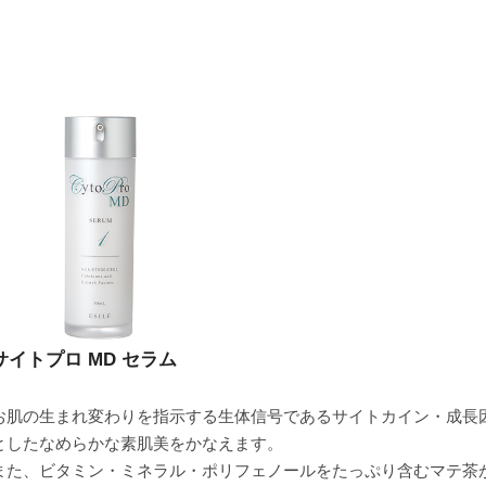
購入者
ひかり
熊本県
40代
投稿日
2023/06/27
しばらく使っていなかったら肌にポツポツと吹き出物ができ始
た
サイトプロ MD セラム
お肌の生まれ変わりを指示する生体信号であるサイトカイン・成長
購入者
iwacho
としたなめらかな素肌美をかなえます。
非公開
また、ビタミン・ミネラル・ポリフェノールをたっぷり含むマテ茶