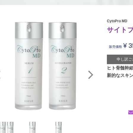
CytoPro MD
サイトプ
¥
3
販売価格
申し訳ご
ヒト骨髄幹
新的なスキ