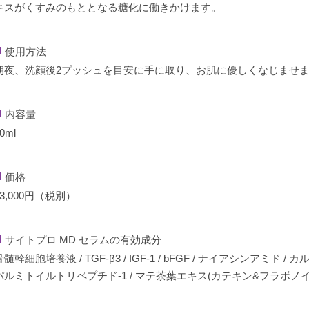
投稿日
キスがくすみのもととなる糖化に働きかけます。
2023/04/13
使用方法
朝夜、洗顔後2プッシュを目安に手に取り、お肌に優しくなじませ
美容クリニック施術後の状態を自宅で再現できる数少ないコスメ
内容量
0ml
購入者
.no-frame
価格
非公開
23,000円（税別）
投稿日
2022/08/29
サイトプロ MD セラムの有効成分
骨髄幹細胞培養液 / TGF-β3 / IGF-1 / bFGF / ナイアシンアミド 
パルミトイルトリペプチド-1 / マテ茶葉エキス(カテキン&フラボノイ
メソガンのDT用に購入しました。

ほぼ幹細胞培養液のみなので、これだけだと少し乾燥します。
