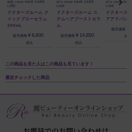
dr's room HAIR CARE
dr's room HAIR CARE
dr's room HAI
LINE
LINE
LINE
ドクターズルーム ク
ドクターズルーム ス
ドクターズル
イックブローセラム
テムヘアブーストセラ
アアドバン
200mL
ム
¥
販売価格
¥
6,600
¥
14,850
販売価格
販売価格
税込
税込
税込
この商品を見た人はこの商品も見ています！
最近チェックした商品