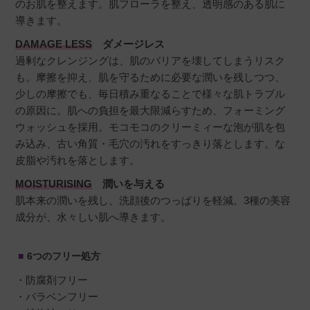
のお肌を整えます。肌フローラを整え、透明感のある肌に
導きます。
DAMAGE LESS
ダメージレス
過剰なクレンジングは、肌のバリアを壊してしまうリスク
も。摩擦を抑え、肌を守るために必要な潤いを残しつつ、
少しの摩擦でも、毎日積み重なることで様々な肌トラブル
の原因に。肌への負担を最大限減らすため、フォーミング
ウォッシュを採用。モコモコのクリーミィーな泡が肌を包
み込み、古い角質・毛穴の汚れをすっきり落とします。な
皮脂や汚れを落とします。
MOISTURISING
潤いを与える
肌本来の潤いを残し、洗顔後のつっぱりを軽減。3種の美容
成分が、水々しい肌へ導きます。
6つのフリー処方
・防腐剤フリー
・パラベンフリー