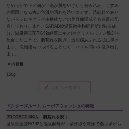
なめらかでキメ細かい泡が肌をやさしく包み込み、くすみ
の原因となる古い角質や汚れを洗い落とす。洗顔料であり
ながらシロキクラゲ多糖体などの美容保湿成分も豊富に配
合しており、また、SARABiO温泉微生物研究所の独自成
分、温泉善玉菌RG92(緑藻エキス)やグリチルリチン酸2Kを
配合したことで、肌荒れを防ぎ、透明感あふれる肌に導き
ます。洗顔後もつっぱることなく、ハリや潤いを引き出し
ます。
内容量
150g
レビューを書く
ドクターズルーム ムーポアウォッシュの特徴
PROTECT SKIN
肌荒れを防ぐ
温泉善玉菌RG92と温泉酵母が、紫外線や乾燥で揺らぎがち