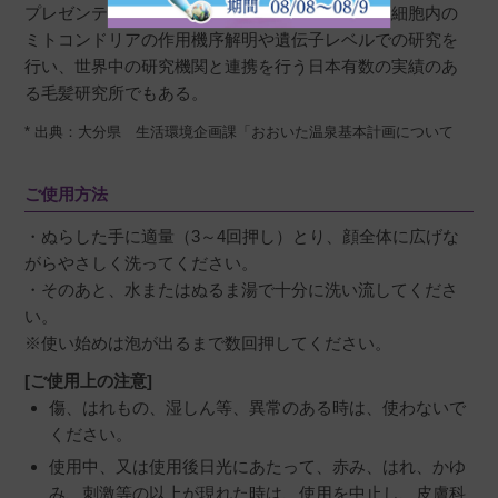
プレゼンテーション賞を受賞。現在では、毛乳頭細胞内の
ミトコンドリアの作用機序解明や遺伝子レベルでの研究を
行い、世界中の研究機関と連携を行う日本有数の実績のあ
る毛髪研究所でもある。
* 出典：大分県 生活環境企画課「おおいた温泉基本計画について
ご使用方法
・ぬらした手に適量（3～4回押し）とり、顔全体に広げな
がらやさしく洗ってください。
・そのあと、水またはぬるま湯で十分に洗い流してくださ
い。
※使い始めは泡が出るまで数回押してください。
[ご使用上の注意]
傷、はれもの、湿しん等、異常のある時は、使わないで
ください。
使用中、又は使用後日光にあたって、赤み、はれ、かゆ
み、刺激等の以上が現れた時は、使用を中止し、皮膚科