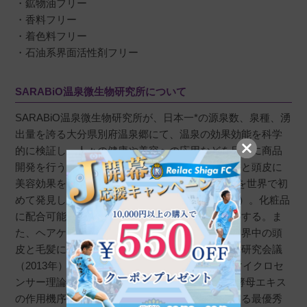
・鉱物油フリー
・香料フリー
・着色料フリー
・石油系界面活性剤フリー
SARABiO温泉微生物研究所について
SARABiO温泉微生物研究所が、日本一*の源泉数、泉種、湧
出量を誇る大分県別府温泉郷にて、温泉の効果効能を科学
的に検証し、人々の健康や美容への応用などを目的に商品
開発を行う、本格的な研究機関。温泉の中から髪と頭皮に
美容効果をもたらす、温泉善玉菌であるRG９２を世界で初
めて発見し特許を取得（特許番号：第5676702号）。化粧品
に配合可能な自然由来のスカルプケア原料を開発する。ま
た、ヘアケアサイエンスの博士チームがあり、世界中の頭
皮と毛髪に関する科学者が集う「第７回世界毛髪研究会議
（2013年）」において、新規発毛活性化機構「マイクロセ
ンサー理論」とSARABiOオリジナル「加水分解酵母エキス
の作用機序」が、民間企業単独では初の快挙となる最優秀