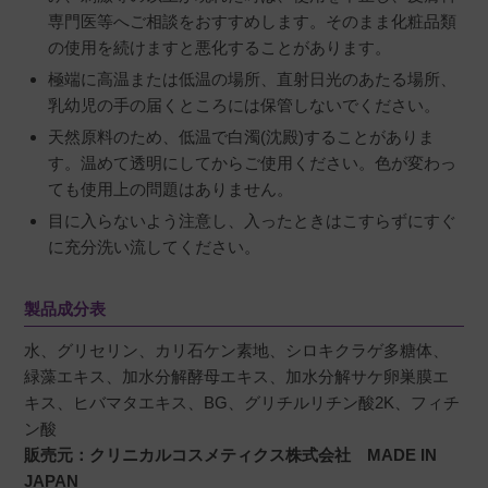
専門医等へご相談をおすすめします。そのまま化粧品類
の使用を続けますと悪化することがあります。
極端に高温または低温の場所、直射日光のあたる場所、
乳幼児の手の届くところには保管しないでください。
天然原料のため、低温で白濁(沈殿)することがありま
す。温めて透明にしてからご使用ください。色が変わっ
ても使用上の問題はありません。
目に入らないよう注意し、入ったときはこすらずにすぐ
に充分洗い流してください。
製品成分表
水、グリセリン、カリ石ケン素地、シロキクラゲ多糖体、
緑藻エキス、加水分解酵母エキス、加水分解サケ卵巣膜エ
キス、ヒバマタエキス、BG、グリチルリチン酸2K、フィチ
ン酸
販売元：クリニカルコスメティクス株式会社 MADE IN
JAPAN