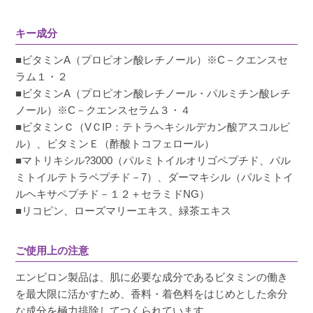
キー成分
■ビタミンA（プロピオン酸レチノール）※C－クエンスセ
ラム１・２
■ビタミンA（プロピオン酸レチノール・パルミチン酸レチ
ノール）※C－クエンスセラム３・４
■ビタミンＣ（VＣIP：テトラヘキシルデカン酸アスコルビ
ル）、ビタミンＥ（酢酸トコフェロール）
■マトリキシル?3000（パルミトイルオリゴペプチド、パル
ミトイルテトラペプチド－7）、ダーマキシル（パルミトイ
ルヘキサペプチド－１２＋セラミドNG）
■リコピン、ローズマリーエキス、緑茶エキス
ご使用上の注意
エンビロン製品は、肌に必要な成分であるビタミンの働き
を最大限に活かすため、香料・着色料をはじめとした余分
な成分を極力排除してつくられています。