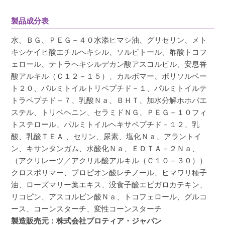
製品成分表
水、ＢＧ、ＰＥＧ－４０水添ヒマシ油、グリセリン、メト
キシケイヒ酸エチルヘキシル、ソルビトール、酢酸トコフ
ェロール、テトラヘキシルデカン酸アスコルビル、安息香
酸アルキル（Ｃ１２－１５）、カルボマー、ポリソルベー
ト２０、パルミトイルトリペプチド－１、パルミトイルテ
トラペプチド－７、乳酸Ｎａ、ＢＨＴ、加水分解ホホバエ
ステル、トリベヘニン、セラミドＮＧ、ＰＥＧ－１０フィ
トステロール、パルミトイルヘキサペプチド－１２、乳
酸、乳酸ＴＥＡ 、セリン、尿素、塩化Ｎａ、アラントイ
ン、キサンタンガム、水酸化Ｎａ、ＥＤＴＡ－２Ｎａ、
（アクリレーツ／アクリル酸アルキル（Ｃ１０－３０））
クロスポリマー、プロピオン酸レチノール、ヒマワリ種子
油、ローズマリー葉エキス、没食子酸エピガロカテキン、
リコピン、アスコルビン酸Ｎａ、トコフェロール、グルコ
ース、コーンスターチ、変性コーンスターチ
製造販売元：株式会社プロティア・ジャパン