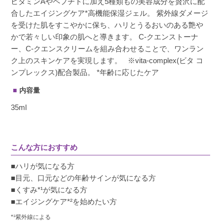
ビタミンAやペプチドに加え5種類もの美容成分を贅沢に配
合したエイジングケア*高機能保湿ジェル。 紫外線ダメージ
を受けた肌をすこやかに保ち、ハリとうるおいのある艶や
かで若々しい印象の肌へと導きます。 C-クエンストーナ
ー、C-クエンスクリームを組み合わせることで、ワンラン
ク上のスキンケアを実現します。 ※vita-complex(ビタ コ
ンプレックス)配合製品。 *年齢に応じたケア
内容量
35ml
こんな方におすすめ
■ハリが気になる方
■目元、口元などの年齢サインが気になる方
■くすみ*¹が気になる方
■エイジングケア*²を始めたい方
*¹紫外線による