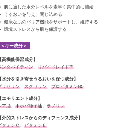
肌に適した水分レベルを素早く集中的に補給
うるおいを与え、閉じ込める
健康な肌のバリア機能をサポートし、維持する
環境ストレスから肌を保護する
＜キー成分＞
【高機能保湿成分】
ペンタバイティン
、
リバイドレイド™
【水分を引き寄せうるおいを保つ成分】
グリセリン
、
スクワラン
、
プロビタミンB5
【エモリエント成分】
シア脂
、
ホホバ種子油
、
ラノリン
【外的ストレスからのディフェンス成分】
ビタミンＣ
、
ビタミンＥ