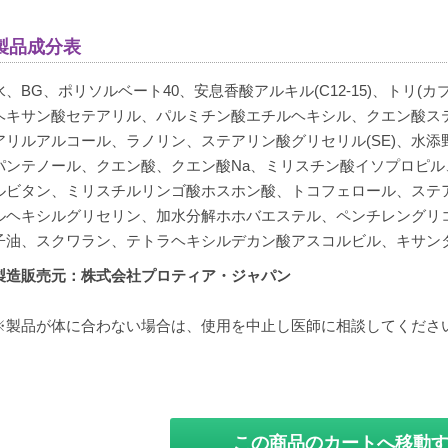
製品成分表
水、BG、ポリソルベート40、安息香酸アルキル(C12-15)、トリ
ヘキサン酸セテアリル、パルミチン酸エチルヘキシル、クエン酸ス
アリルアルコール、ラノリン、ステアリン酸グリセリル(SE)、水
パンテノール、クエン酸、クエン酸Na、ミリスチン酸イソプロピ
ルビタン、ミリスチルリンゴ酸ホスホン酸、トコフェロール、ステ
ルヘキシルグリセリン、加水分解ホホバエステル、ペンチレングリ
子油、スクワラン、テトラヘキシルデカン酸アスコルビル、キサンタンガ
製造販売元：株式会社プロティア・ジャパン
※製品が体に合わない場合は、使用を中止し医師に相談してくださ
この商品のカートへ移動