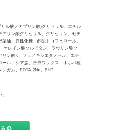
(カプリル酸／カプリン酸)グリセリル、エチル
テアリン酸グリセリル、グリセリン、セテ
添野菜油、異性化糖、酢酸トコフェロール、
ル、オレイン酸ソルビタン、ラウリン酸ソ
アリン酸K、フェノキシエタノール、エチ
コール、シア脂、合成ワックス、ホホバ種
ム、EDTA-2Na、BHT
い。
する