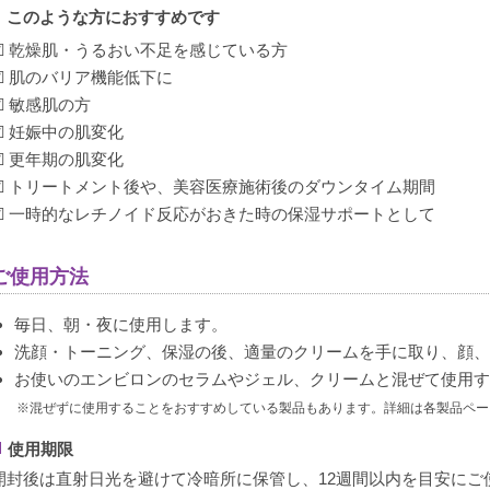
このような方におすすめです
☑ 乾燥肌・うるおい不足を感じている方
☑ 肌のバリア機能低下に
☑ 敏感肌の方
☑ 妊娠中の肌変化
☑ 更年期の肌変化
☑ トリートメント後や、美容医療施術後のダウンタイム期間
☑ 一時的なレチノイド反応がおきた時の保湿サポートとして
ご使用方法
毎日、朝・夜に使用します。
洗顔・トーニング、保湿の後、適量のクリームを手に取り、顔
お使いのエンビロンのセラムやジェル、クリームと混ぜて使用
※混ぜずに使用することをおすすめしている製品もあります。詳細は各製品ペー
使用期限
開封後は直射日光を避けて冷暗所に保管し、12週間以内を目安にご