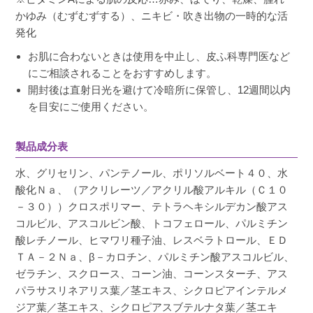
かゆみ（むずむずする）、ニキビ・吹き出物の一時的な活
発化
お肌に合わないときは使用を中止し、皮ふ科専門医など
にご相談されることをおすすめします。
開封後は直射日光を避けて冷暗所に保管し、12週間以内
を目安にご使用ください。
製品成分表
水、グリセリン、パンテノール、ポリソルベート４０、水
酸化Ｎａ、（アクリレーツ／アクリル酸アルキル（Ｃ１０
－３０））クロスポリマー、テトラヘキシルデカン酸アス
コルビル、アスコルビン酸、トコフェロール、パルミチン
酸レチノール、ヒマワリ種子油、レスベラトロール、ＥＤ
ＴＡ－２Ｎａ、β－カロチン、パルミチン酸アスコルビル、
ゼラチン、スクロース、コーン油、コーンスターチ、アス
パラサスリネアリス葉／茎エキス、シクロピアインテルメ
ジア葉／茎エキス、シクロピアスブテルナタ葉／茎エキ