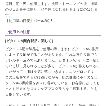
毎日、朝・夜に使用します。洗顔・トーニングの後、適量
のジェルを手に取り、顔全体になじませるようにのばしま
す。
【使用量の目安】パール2粒大
ご使用上の注意
[ビタミンA配合製品に関して]
ビタミンA配合製品をご使用の際、まれにビタミンAの作用
によって反応がでることがあります。これは毒性反応でも
アレルギー反応でもありません。ビタミンAがとくに不足し
ている肌に見られることが多く、ビタミンAが蓄えられるに
したがって、肌は次第に落ちつきます。エンビロンでは、
この反応をできるだけ避けながら、肌の健康に不可欠なビ
タミンAの供給量を徐々に増やしていき、お客様にとっても
っとも効果的なスキンケアプログラムをご提案することを
目指しています。
※ビタミンAによる肌の反応…赤み、ほてり、乾燥、腫れ・