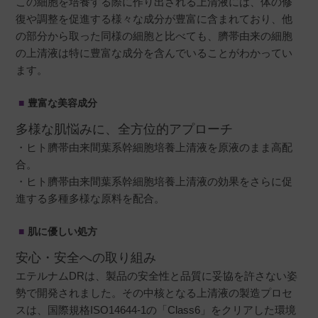
この細胞を培養する際に作り出される上清液には、体の修
復や調整を促進する様々な成分が豊富に含まれており、他
の部分から取った同様の細胞と比べても、臍帯由来の細胞
の上清液は特に豊富な成分を含んでいることがわかってい
ます。
豊富な美容成分
多様な肌悩みに、全方位的アプローチ
・ヒト臍帯由来間葉系幹細胞培養上清液を原液のまま高配
合。
・ヒト臍帯由来間葉系幹細胞培養上清液の効果をさらに促
進する多種多様な原料を配合。
肌に優しい処方
安心・安全への取り組み
エテルナムDRは、製品の安全性と品質に妥協を許さない姿
勢で開発されました。その中核となる上清液の製造プロセ
スは、国際規格ISO14644-1の「Class6」をクリアした環境