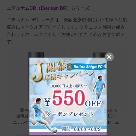
エテルナムDR（Eternam DR）シリーズ
エテルナムDRシリーズは、美容医療現場において様々な肌
悩みにトータルアプローチします。クリニック施術と組み
合わせてホームケアとしてお使いいただくのがおすすめで
す。
艶やかで柔らかい
健やかでハリのある
透明感を自ら育む肌へ
すっきりした肌へ
エテルナムDR ローション
エテルナムDR セラム