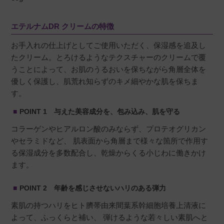
エテルナムDR クリームの特徴
お手入れの仕上げとしてご使用いただく、保湿感を追及し
たクリーム。とろけるようなテクスチャーのクリームで覆
うことによって、お肌のうるおいを保ちながら角層全体を
優しく保護し、肌荒れ知らずのキメ細やかな肌を保ちま
す。
POINT 1 与えた美容成分を、包み込み、肌を守る
コラーゲンやヒアルロン酸のみならず、プロテオグリカン
やセラミドなど、 肌表面から角層まで様々な箇所で作用す
る保湿成分を多数配合し、乾燥からくる小じわに働きかけ
ます。
POINT 2 年齢を感じさせないハリのある弾力
素肌の持つハリをヒト臍帯由来間葉系幹細胞培養上清液に
よって、ふっくらと補い、 弾けるような若々しい素肌へと