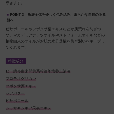
導きます。
POINT 3 角層全体を優しく包み込み、滑らかな自信のある
肌へ
ビサボロールやツボクサ葉エキスなどが肌荒れを防ぎつ
つ、マカデミアナッツオイルやメドフォームオイルなどの
植物由来のオイルがお肌の水分蒸散を防ぎ潤いをキープし
てくれます。
特徴成分
ヒト臍帯由来間葉系幹細胞培養上清液
プロテオグリカン
ツボクサ葉エキス
シアバター
ビサボロール
ムラサキシキブ果実エキス