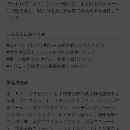
で行われています。これは一般的は手術室以上のクリーン
な状態であり、製品の純度と安全性で最高水準を維持して
います。
こんな方におすすめ
■エイジングに伴う肌悩みを総合的に改善したい方
■習慣的な肌トラブルを抜本的に改善したい方
■肌への負担をかけずに、効果を感じたい方
■クリニック施術との相乗効果を求める方
製品成分表
水、ＢＧ、グリセリン、ヒト臍帯由来間葉系幹細胞培養上
清液、スクワラン、トリエチルヘキサノイン、ベヘニルア
ルコール、トリイソステアリン、ペンチレングリコール、
シクロペンタシロキサン、ヒアルロン酸Ｎａ、加水分解ヒ
アルロン酸、水溶性プロテオグリカン、水溶性コラーゲ
ン、加水分解コラーゲン、セラミドＮＰ、ツボクサ葉エキ