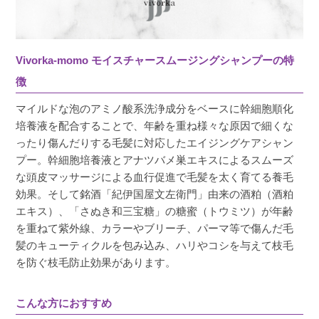
・洗髪時の抜け毛が圧倒的に減った。

・雨の日でも頭頂部の髪がうねらない

まだトリートメントは開封していないので、ト
Vivorka-momo モイスチャースムージングシャンプーの特
リートメントとシャンプーと組み合わせて使う
徴
のが楽しみです。
マイルドな泡のアミノ酸系洗浄成分をベースに幹細胞順化
培養液を配合することで、年齢を重ね様々な原因で細くな
ったり傷んだりする毛髪に対応したエイジングケアシャン
プー。幹細胞培養液とアナツバメ巣エキスによるスムーズ
風呂っ子りー
購入者
な頭皮マッサージによる血行促進で毛髪を太く育てる養毛
東京都
効果。そして銘酒「紀伊国屋文左衛門」由来の酒粕（酒粕
投稿日
2023/10/10
エキス）、「さぬき和三宝糖」の糖蜜（トウミツ）が年齢
を重ねて紫外線、カラーやブリーチ、パーマ等で傷んだ毛
髪のキューティクルを包み込み、ハリやコシを与えて枝毛
もともと髪質改善専門の美容院のシャンプー、
を防ぐ枝毛防止効果があります。
トリートメントを使っており、髪がしっとりと
し、うねりも改善傾向でした。しかし、温泉の
こんな方におすすめ
お風呂に置いているシャンプー、リンスを使う