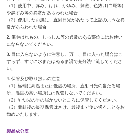
常にダメージ髪が、柔らかくなってきました。
（1）使用中、赤み、はれ、かゆみ、刺激、色抜け(白斑等)
凄く良い。
や黒ずみ等の異常があらわれた場合
（2）使用したお肌に、直射日光があたって上記のような異
常があらわれた場合
2. 傷やはれもの、しっしん等の異常のある部位にはお使い
にならないでください。
3. 目に入らないように注意し、万一、目に入った場合はこ
すらず、すぐに水またはぬるま湯で充分洗い流してくださ
い。
4. 保管及び取り扱いの注意
（1）極端に高温または低温の場所、直射日光の当たる場
所、湿度の高い場所には保管しないでください。
（2）乳幼児の手の届かないところに保管してください。
（3）開封後の長期保管はさけ、最後まで使い切ることをお
勧めいたします。
製品成分表