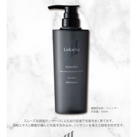
お値段ほどのサラサラ感はなかったので、リピ
はないです。
ネーコ
購入者
30代
投稿日
2024/01/13
猫毛、うねりが気になり、美容室の髪質改善の
シャンプーを2年近く使っていて少しマシになっ
てきていました。

麗先生のブログからこちらのシャンプーに切り
替えて1週間ですが、非常に良いです！！

・ハリが出た。

・ツヤが出た。

・髪が絡まりにくい。
