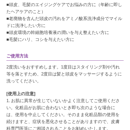
と一気にゴワゴワヘアに逆戻り。そんな中、髪
■頭皮、毛髪のエイジングケアでお悩みの方に（年齢に即し
質改善の使っていたシャンプー、トリートメン
たヘアケアのこと）
トがなくなったのでこのシャンプーを使ってみ
■老廃物を含んだ頭皮の汚れをアミノ酸系洗浄成分でマイル
ました。なんと、今まで使っていた髪質改善の
ドに洗浄したい方に
シャンプーと使い心地も匂いも泡もすごく似て
■頭皮環境の幹細胞培養液の潤いを与え整えたい方に
おり、髪質もまとまりしっとりします。値段は
■毛髪にハリ、コシを与えたい方に
高いですがそれなりの効果を確実に実感出来ま
す！
ご使用方法
2度洗いをおすすめします。1度目はスタイリング剤や汚れ
等を落とすため、2度目は髪と頭皮をマッサージするように
洗ってください。
あーきー
購入者
[使用上の注意]
非公開
1. お肌に異常が生じていないかよく注意してご使用くださ
投稿日
2023/10/03
い。化粧品がお肌に合わないとき即ち次のような場合に
は、使用を中止してください。そのまま化粧品類の使用を
続けますと、症状を悪化させることがありますので、皮膚
毎日アイロンで熱処理していて乾燥しごわつく
科専門医等にご相談されることをお勧めいたします。