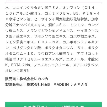
水、ココイルグルタミン酸ＴＥＡ、オレフィン（Ｃ１４－
１６）スルホン酸Ｎａ、コカミドＤＥＡ、BG、ＰＥＧ－４
０水添ヒマシ油、ヒトサイタイ間葉細胞順化培養液、加水
分解アナツバメ巣エキス、酒粕エキス、トウミツ、カンゾ
ウ根エキス、オランダガラシ葉／茎エキス、セイヨウキズ
タ葉／茎エキス、サボンソウ葉エキス、ゴボウ根エキス、
レモン果実エキス、ＰＣＡ－Ｎａ、カルボキシメチルキチ
ン、ポリグルタミン酸、ポリクオタニウム－５１、ポリク
オタニウム－１０、ラウロアンホ酢酸Ｎａ、アプリコット
核油ポリグリセリル－６エステルズ、エタノール、水酸化
K、EDTA-２Na、フェノキシエタノール、メチルパラベン、
オレンジ果皮油
販売元：株式会社レカルカ
製造販売元：株式会社H＆B MADE IN ＪＡＰＡＮ