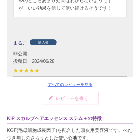
今のところあまり効果はわからないようです
が、いい効果を信じて使い続けるそうです！
まるこ
購入者
非公開
投稿日
2024/06/28
すべてのレビューを見る
夫婦で使っています！

夫は髪が元気になりボリューム感がアップしま
レビューを書く
した。

私は産毛が増えてきたので使い続けようと思い
ます。
KIP スカルプヘアエッセンス ステム＋の特徴
KGF(毛母細胞成長因子)を配合した頭皮用美容液です。べた
つき無しのさらりとした使い心地です。