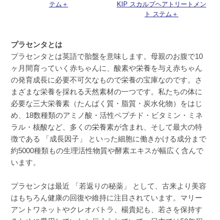
テム＋
KIP スカルプヘアトリートメン
ト ステム＋
プラセンタとは
プラセンタとは英語で胎盤を意味します。母親のお腹で10
ヶ月間育っていく赤ちゃんに、酸素や栄養を与え赤ちゃん
の発育成長に必要不可欠なもので栄養の宝庫なのです。さ
まざまな栄養を採れる天然素材の一つです。私たちの体に
必要な三大栄養素（たんぱく質・脂質・炭水化物）をはじ
め、18数種類のアミノ酸・活性ペプチド・ビタミン・ミネ
ラル・核酸など、多くの栄養素が含まれ、そして最大の特
徴である 「成長因子」 といった細胞に働きかける成分まで
約5000種類もの生理活性物質や酵素エキスが幅広く含んで
います。
プラセンタは最近 「若返りの秘薬」 として、古来より美容
はもちろん健康の回復や維持に注目されています。マリー
アントワネットやクレオパトラ、楊貴妃も、若さを保持す