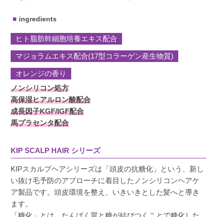
美羽
購入者
ingredients
非公開
ヒト脂肪幹細胞培養エキス配合
投稿日
2024/05/13
マジョラムエキス配合(17型コラーゲン産生物質)
オレンジの香り
薄毛とツヤのなさに困っていました。毎日朝と
ノンシリコン処方
夜使い続け、しっかりした髪質になってきまし
高保湿ヒアルロン酸配合
た。指通りも良いです。
成長因子KGF/IGF配合
馬プラセンタ配合
KIP SCALP HAIR シリーズ
めぐみ
購入者
KIPスカルプヘアシリーズは「頭皮の抗糖化」という、新し
非公開
い抜け毛予防のアプローチに着目したノンシリコンヘアケ
投稿日
2023/07/09
ア製品です。頭皮環境を整え、いきいきとした髪へと導き
ます。
「糖化」とは、たんぱく質と糖が結びつくことで糖化した