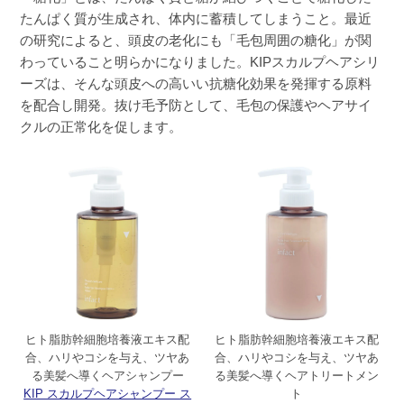
髪にハリが出たような気がします。

たんぱく質が生成され、体内に蓄積してしまうこと。最近
使用をするのが止められません。
の研究によると、頭皮の老化にも「毛包周囲の糖化」が関
わっていること明らかになりました。KIPスカルプヘアシリ
ーズは、そんな頭皮への高いい抗糖化効果を発揮する原料
を配合し開発。抜け毛予防として、毛包の保護やヘアサイ
クルの正常化を促します。
ヒト脂肪幹細胞培養液エキス配
ヒト脂肪幹細胞培養液エキス配
合、ハリやコシを与え、ツヤあ
合、ハリやコシを与え、ツヤあ
る美髪へ導くヘアシャンプー
る美髪へ導くヘアトリートメン
KIP スカルプヘアシャンプー ス
ト