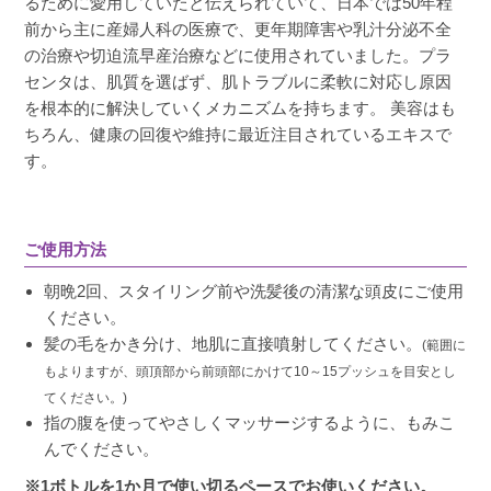
るために愛用していたと伝えられていて、日本では50年程
前から主に産婦人科の医療で、更年期障害や乳汁分泌不全
の治療や切迫流早産治療などに使用されていました。プラ
センタは、肌質を選ばず、肌トラブルに柔軟に対応し原因
を根本的に解決していくメカニズムを持ちます。 美容はも
ちろん、健康の回復や維持に最近注目されているエキスで
す。
ご使用方法
朝晩2回、スタイリング前や洗髪後の清潔な頭皮にご使用
ください。
髪の毛をかき分け、地肌に直接噴射してください。
(範囲に
もよりますが、頭頂部から前頭部にかけて10～15プッシュを目安とし
てください。)
指の腹を使ってやさしくマッサージするように、もみこ
んでください。
※1ボトルを1か月で使い切るペースでお使いください。