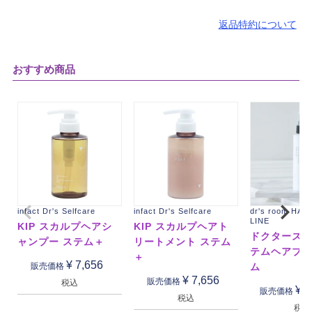
返品特約について
おすすめ商品
infact Dr's Selfcare
infact Dr's Selfcare
dr's room HAI
LINE
KIP スカルプヘアシ
KIP スカルプヘアト
ドクターズル
ャンプー ステム＋
リートメント ステム
テムヘアブ
＋
¥
7,656
ム
販売価格
¥
7,656
販売価格
税込
¥
1
販売価格
税込
税込