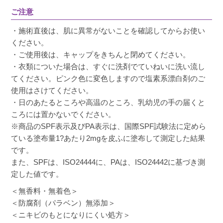
ご注意
・施術直後は、肌に異常がないことを確認してからお使い
ください。
・ご使用後は、キャップをきちんと閉めてください。
・衣類についた場合は、すぐに洗剤でていねいに洗い流し
てください。ピンク色に変色しますので塩素系漂白剤のご
使用はさけてください。
・日のあたるところや高温のところ、乳幼児の手の届くと
ころには置かないでください。
※商品のSPF表示及びPA表示は、国際SPF試験法に定めら
ている塗布量1?あたり2mgを皮ふに塗布して測定した結果
です。
また、SPFは、ISO24444に、PAは、ISO24442に基づき測
定した値です。
＜無香料・無着色＞
＜防腐剤（パラベン）無添加＞
＜ニキビのもとになりにくい処方＞