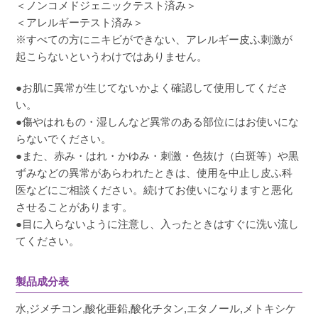
＜ノンコメドジェニックテスト済み＞
＜アレルギーテスト済み＞
※すべての方にニキビができない、アレルギー皮ふ刺激が
起こらないというわけではありません。
●お肌に異常が生じてないかよく確認して使用してくださ
い。
●傷やはれもの・湿しんなど異常のある部位にはお使いにな
らないでください。
●また、赤み・はれ・かゆみ・刺激・色抜け（白斑等）や黒
ずみなどの異常があらわれたときは、使用を中止し皮ふ科
医などにご相談ください。続けてお使いになりますと悪化
させることがあります。
●目に入らないように注意し、入ったときはすぐに洗い流し
てください。
製品成分表
水,ジメチコン,酸化亜鉛,酸化チタン,エタノール,メトキシケ