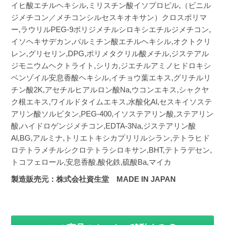
イヒ酸エチルヘキシル,ミリスチン酸イソプロピル,（ビニル
ジメチコン／メチコンシルセスキオキサン）クロスポリマ
ー,ラウリルPEG-9ポリジメチルシロキシエチルジメチコン,
イソヘキサデカン,パルミチン酸エチルヘキシル,オクトクリ
レン,グリセリン,DPG,ポリメタクリル酸メチル,ジステアル
ジモニウムヘクトライト,シリカ,ジエチルアミノヒドロキシ
ベンゾイル安息香酸ヘキシル,イチョウ葉エキス,グリチルリ
チン酸2K,アセチルヒアルロン酸Na,ウコンエキス,シャクヤ
ク根エキス,ワイルドタイムエキス,水酸化Al,セスキイソステ
アリン酸ソルビタン,PEG-400,イソステアリン酸,ステアリン
酸,ハイドロゲンジメチコン,EDTA-3Na,ジステアリン酸
Al,BG,アルミナ,トリエトキシカプリリルシラン,テトラヒド
ロテトラメチルシクロテトラシロキサン,BHT,テトラデセン,
トコフェロール,安息香酸,酸化鉄,硫酸Ba,マイカ
製造販売元：株式会社資生堂 MADE IN JAPAN