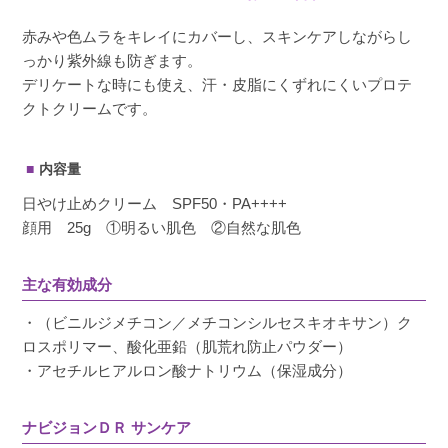
赤みや色ムラをキレイにカバーし、スキンケアしながらし
っかり紫外線も防ぎます。
デリケートな時にも使え、汗・皮脂にくずれにくいプロテ
クトクリームです。
内容量
日やけ止めクリーム SPF50・PA++++
顔用 25g ①明るい肌色 ②自然な肌色
主な有効成分
・（ビニルジメチコン／メチコンシルセスキオキサン）ク
ロスポリマー、酸化亜鉛（肌荒れ防止パウダー）
・アセチルヒアルロン酸ナトリウム（保湿成分）
ナビジョンＤＲ サンケア