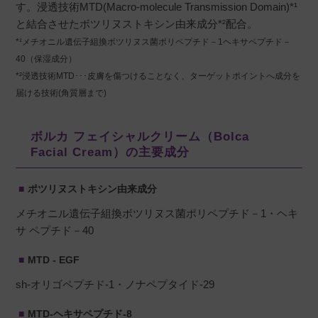
す。浸透技術MTD(Macro-molecule Transmission Domain)*¹
と結合させたボツリヌストキシン由来成分*²配合。
*¹メチオニル遺伝子組換ボツリヌス菌ポリペプチド－1ヘキサペプチド－
40（保湿成分）
*²浸透技術MTD･･･皮膚を傷つけることなく、ターゲットポイントへ成分を
届ける技術(角質層まで)
ボルカ フェイシャルクリーム（Bolca
Facial Cream）の主要成分
ポツリヌストキシン由来成分
メチオニル遺伝子組換ボツリヌス菌ポリペプチド－1・ヘキ
サ ペプチド－40
MTD - EGF
sh-オリゴペプチド-1・ノナペプタイド-29
MTD-ヘキサペプチド-8