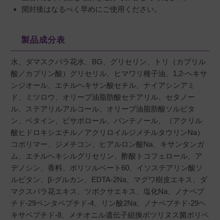
開封後はなるべく早めにご使用ください。
製品成分表
水、ダマスクバラ花水、BG、グリセリン、トリ（カプリル
酸／カプリン酸）グリセリル、ヒマワリ種子油、1,2-ヘキサ
ンジオール、エチルヘキサン酸セチル、ナイアシンアミ
ド、ミツロウ、オリーブ油脂肪酸セテアリル、セタノー
ル、ステアリルアルコール、オリーブ油脂肪酸ソルビタ
ン、ベタイン、ビサボロール、パンテノール、（アクリル
酸ヒドロキシエチル／アクリロイルジメチルタウリンNa）
コポリマー、ジメチコン、ヒアルロン酸Na、キサンタンガ
ム、エチルヘキシルグリセリン、酢酸トコフェロール、ア
デノシン、香料、ポリソルベート60、イソステアリン酸ソ
ルビタン、β-グルカン、EDTA-2Na、マグワ樹皮エキス、ダ
マクスバラ花エキス、ツボクサエキス、塩化Na、ノナペプ
チド-29ペンタペプチド-4、リン酸2Na、ノナペプチド-29ヘ
キサペプチド-8、メチオニル遺伝子組換ボツリヌス菌ポリペ