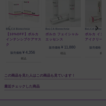
BoLCA Biotechnie
BoLCA Biotechnie
BoLCA Biotech
【10%OFF】ボルカ
ボルカ フェイシャル
ボルカ イン
インテンシブケアマス
エッセンス
アイクリー
ク
¥
11,880
¥
販売価格
販売価格
¥
4,356
販売価格
税込
税込
税込
この商品を見た人はこの商品も見ています！
最近チェックした商品