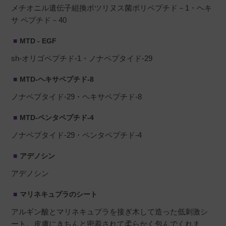
愛知県
50代
女性
メチオニル遺伝子組換ボツリヌス菌ポリペプチド－1・ヘキ
投稿日
2025/03/16
サ ペプチド－40
MTD - EGF
初めて使った時はあまり感じませんでしたが、
sh-オリゴペプチド-1・ノナペプタイド-29
２回目から美白効果があるかも！と思いまし
MTD-ヘキサペプチド-8
た。とてもしっとりします。
ノナペプタイド-29・ヘキサペプチド-8
MTD-ペンタペプチド-4
ノナペプタイド-29・ペンタペプチド-4
ellen
購入者
40代
アデノシン
投稿日
2025/02/22
アデノシン
マリネキュプラのシート
薄いパックで肌の隅々まで密着します。敏感肌
アルギン酸とマリネキュプラを接ぎ木して造った低刺激シ
ですが全く刺激もなく、細かいちりめんジワが
ート。皮膚にきちんと密着されて柔らかく包んでくれま