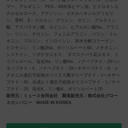
マー、アルギニン、PEG－60水添ヒマシ油、ヒドロキシエ
チルセルロース、アデノシン、エチルヘキシルグリセリ
ン、香料、β－グルカン、グリシン、セリン、グルタミン
酸、アスパラギン酸、ロイシン、ヒアルロン酸Na、アラニ
ン、リシン、チロシン、フェニルアラニン、バリン、トレ
オニン、プロリン、イソロイシン、加水分解コラーゲン、
ヒスチジン、リン酸2Na、ポリソルベート60、メチオニン、
システイン、ツボクサエキス、 ダマスクバラ花エキス、ト
コフェロール、塩化Na、リン酸Na、ノナペプチド－29ペン
タペプチド－4、ノナペプチド－29ヘキサペプチド－8、メ
チオニル遺伝子組換ボツリヌス菌ポリペプチド－1ヘキサペ
プチド－40、合成ヒト遺伝子組換オリゴペプチド－1ノナペ
プチド－29、塩化K、リン酸K、ポリソルベート20
販売元：ミュース合同会社 製造販売元：株式会社グロー
スカンパニー MADE IN KOREA