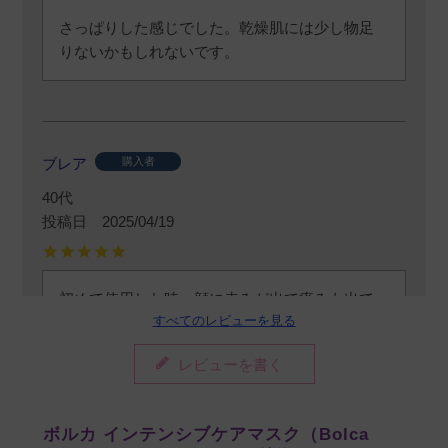
さっぱりした感じでした。乾燥肌には少し物足
りないかもしれないです。
ブレア
購入者
40代
投稿日
2025/04/19
初めて使用した時、顔に赤みが出て痒みも出て
すべてのレビューを見る
使えないかと思ったのですが、花粉のおさまっ
た時にもう一度使用したら、問題なかったので
レビューを書く
使用を続けたら、ハリがでてきたので効果あり
です。
ボルカ インテンシブケアマスク（Bolca