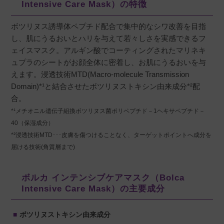
Intensive Care Mask）の特徴
ボツリヌス誘導体ペプチド配合で集中的なシワ改善を目指
y.o
購入者
し、肌にうるおいとハリを与えて若々しさを実感できるフ
非公開
ェイスマスク。アルギン酸でコーティングされたマリネキ
投稿日
2025/04/08
ュプラのシートがお顔全体に密着し、お肌にうるおいを与
えます。浸透技術MTD(Macro-molecule Transmission
Domain)*¹と結合させたボツリヌストキシン由来成分*²配
すごく密着力があり、しっかり顔にフィットし
合。
シートも柔らかです☆シートを外した後は、肌
*¹メチオニル遺伝子組換ボツリヌス菌ポリペプチド－1ヘキサペプチド－
が冷んやりするくらい保湿され、もっちりしま
40（保湿成分）
した！花粉による赤みも治まりました。シワに
*²浸透技術MTD･･･皮膚を傷つけることなく、ターゲットポイントへ成分を
関しては１枚目ではあまり分かりませんが、ト
届ける技術(角質層まで)
ータルハリが出ました♪
ボルカ インテンシブケアマスク（Bolca
Intensive Care Mask）の主要成分
チロ
購入者
ボツリヌストキシン由来成分