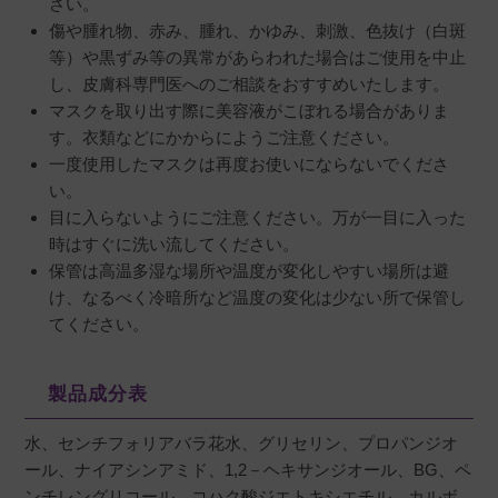
さい。
傷や腫れ物、赤み、腫れ、かゆみ、刺激、色抜け（白斑
等）や黒ずみ等の異常があらわれた場合はご使用を中止
し、皮膚科専門医へのご相談をおすすめいたします。
マスクを取り出す際に美容液がこぼれる場合がありま
す。衣類などにかからにようご注意ください。
一度使用したマスクは再度お使いにならないでくださ
い。
目に入らないようにご注意ください。万が一目に入った
時はすぐに洗い流してください。
保管は高温多湿な場所や温度が変化しやすい場所は避
け、なるべく冷暗所など温度の変化は少ない所で保管し
てください。
製品成分表
水、センチフォリアバラ花水、グリセリン、プロパンジオ
ール、ナイアシンアミド、1,2－ヘキサンジオール、BG、ペ
ンチレングリコール、コハク酸ジエトキシエチル、カルボ