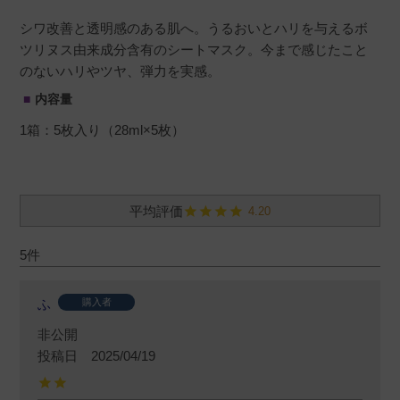
シワ改善と透明感のある肌へ。うるおいとハリを与えるボ
ツリヌス由来成分含有のシートマスク。今まで感じたこと
のないハリやツヤ、弾力を実感。
内容量
1箱：5枚入り（28ml×5枚）
4.20
5
ふ
購入者
非公開
投稿日
2025/04/19