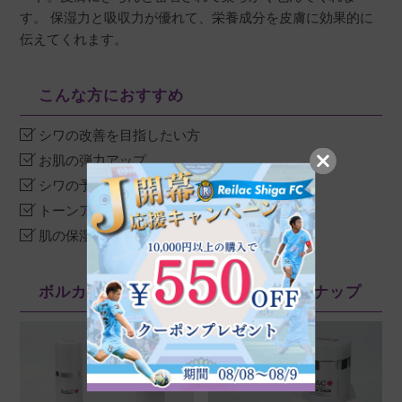
薄くなり肌の色も明るくなりました。他のスキ
す。 保湿力と吸収力が優れて、栄養成分を皮膚に効果的に
ンケアも気になります。
伝えてくれます。
こんな方におすすめ
シワの改善を目指したい方
お肌の弾力アップ
シワの予防と日頃のケアに
トーンアップ、美白になりたい方
肌の保湿、栄養補給に
ボルカ（BoLCA+）シリーズのラインナップ