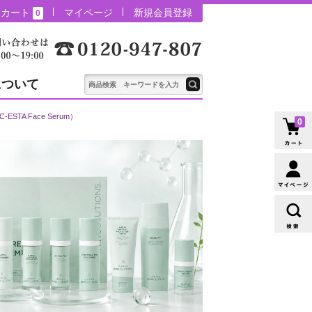
カート
マイページ
新規会員登録
0
について
TA Face Serum）
0