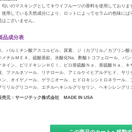
・匂いのマスキングとしてキウイフルーツの香料を使用しておりま
・使用している天然成分により、ロットによってセラムの色味にば
題はございません。
製品成分表
水、パルミチン酸アスコルビル、尿素、ジ（カプリル／カプリン酸
ジメチルＭＥＡ、硫酸亜鉛、水酸化Na、酢酸トコフェロール、パ
オネイン、ピリドキシンＨＣｌ、ピロ亜硫酸Ｎａ、亜硫酸Ｎａ、キ
酸、ファルネソール、リナロール、アミルケイヒアルデヒド、サリ
ネン、オイゲノール、ゲラニオール、ヒドロキシシトロネラール、
プリリルグリコール、エチルへキシルグリセリン、ヘキシレングリ
販売元：サージテック株式会社 MADE IN USA