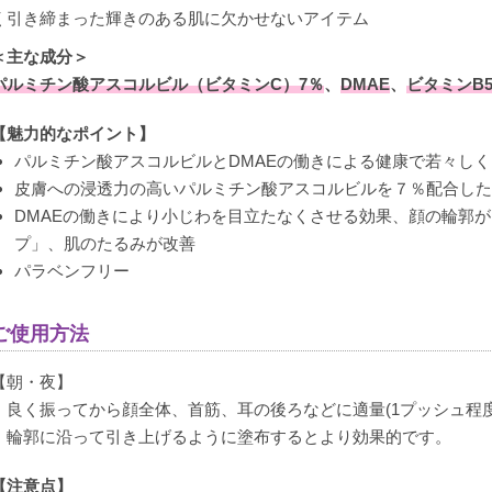
く引き締まった輝きのある肌に欠かせないアイテム
＜主な成分＞
パルミチン酸アスコルビル（ビタミンC）7％
、
DMAE
、
ビタミンB
【魅力的なポイント】
パルミチン酸アスコルビルとDMAEの働きによる健康で若々し
皮膚への浸透力の高いパルミチン酸アスコルビルを７％配合した
DMAEの働きにより小じわを目立たなくさせる効果、顔の輪郭
プ」、肌のたるみが改善
パラベンフリー
ご使用方法
【朝・夜】
・良く振ってから顔全体、首筋、耳の後ろなどに適量(1プッシュ程
・輪郭に沿って引き上げるように塗布するとより効果的です。
【注意点】