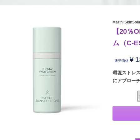
Marini SkinSol
【20％
ム（C-ES
¥
1
販売価格
環境ストレ
にアプロー