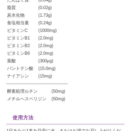
脂質
(0.02g)
炭水化物
(1.73g)
食塩相当量
(0.24g)
ビタミンC
(1000mg)
ビタミンB1
(2.0mg)
ビタミンB2
(2.0mg)
ビタミンB6
(2.0mg)
葉酸
(300μg)
パントテン酸
(15.0mg)
ナイアシン
(15mg)
------------------------------------------
酵素処理ルチン
(50mg)
メチルヘスペリジン
(50mg)
使用方法
1日あたり1本を目安に水、またはお湯でお召し上がりくだ