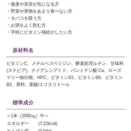
・健康や美容が気になる方
・野菜や果物をあまり食べない方
・タバコを吸う方
・お酒をよく飲む方
・手軽にビタミン補給がしたい方
原材料名
ビタミンC、メチルヘスペリジン、酵素処理ルチン、甘味料
(ステビア)、ナイアシンアミド、パントテン酸 Ca、ローズ
マリー抽出物、HPC、ビタミンB1、ビタミンB6、ビタミン
B2、香料、葉酸/エリスリトール
標準成分
＜1本（2000㎎）中＞
エネルギー
(7.22kcal)
たんぱく質
(0.04g)