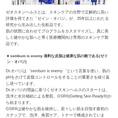
ゼオスキンヘルスとは、スキンケアの分野で正解的に高い
評価を得てきた「ゼイン・オバジ」が、35年以上にわたる
研究から生み出した化粧品です。
肌の状態に合わせてプログラムをカスタマイズし、真に美
しく健やかな肌へと導く医療機関向け専用のスキンケア製
品です。
sembum is enemy 過剰な皮脂は健康な肌の敵である(ゼイ
ン・オバジ)
Dr.オバジは゛sembum is enemy゛という言葉を使い、肌の
pHをさげて皮脂コントロールをすることの重要さを繰り返
し述べています。
Dr.オバジの理論に基づくゼオスキンヘルスのスタートは、
洗浄と水分補給による整肌、GSR®(Getting Skin Ready®)か
ら始まります。
GSR®は健やかな肌を維持し、若々しい肌を目指す最初の
ステップで、洗浄、角質ケア、トナーで構成されていま