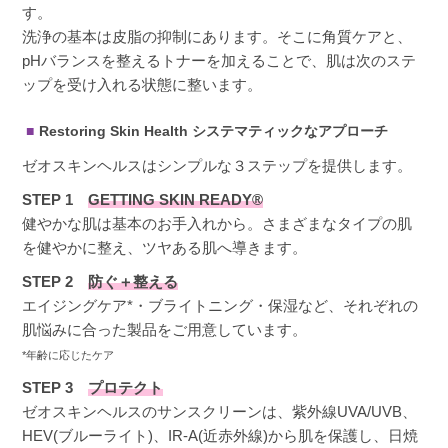
す。
洗浄の基本は皮脂の抑制にあります。そこに角質ケアと、
pHバランスを整えるトナーを加えることで、肌は次のステ
ップを受け入れる状態に整います。
Restoring Skin Health システマティックなアプローチ
ゼオスキンヘルスはシンプルな３ステップを提供します。
STEP 1
GETTING SKIN READY®
健やかな肌は基本のお手入れから。さまざまなタイプの肌
を健やかに整え、ツヤある肌へ導きます。
STEP 2
防ぐ＋整える
エイジングケア*・ブライトニング・保湿など、それぞれの
肌悩みに合った製品をご用意しています。
*年齢に応じたケア
STEP 3
プロテクト
ゼオスキンヘルスのサンスクリーンは、紫外線UVA/UVB、
HEV(ブルーライト)、IR-A(近赤外線)から肌を保護し、日焼