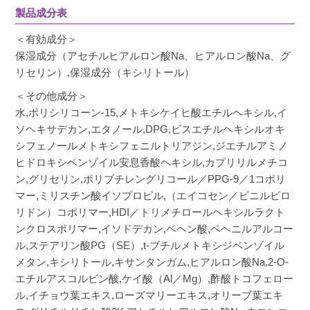
製品成分表
＜有効成分＞
保湿成分（アセチルヒアルロン酸Na、ヒアルロン酸Na、グ
リセリン）,保湿成分（キシリトール）
＜その他成分＞
水,ポリシリコーン-15,メトキシケイヒ酸エチルヘキシル,イ
ソヘキサデカン,エタノール,DPG,ビスエチルヘキシルオキ
シフェノールメトキシフェニルトリアジン,ジエチルアミノ
ヒドロキシベンゾイル安息香酸ヘキシル,カプリリルメチコ
ン,グリセリン,ポリブチレングリコール／PPG-9／1コポリ
マー,ミリスチン酸イソプロピル,（エイコセン／ビニルピロ
リドン）コポリマー,HDI／トリメチロールヘキシルラクト
ンクロスポリマー,イソドデカン,ベヘン酸,ベヘニルアルコー
ル,ステアリン酸PG（SE）,t-ブチルメトキシジベンゾイル
メタン,キシリトール,キサンタンガム,ヒアルロン酸Na,2-O-
エチルアスコルビン酸,ケイ酸（Al／Mg）,酢酸トコフェロー
ル,イチョウ葉エキス,ローズマリーエキス,オリーブ葉エキ