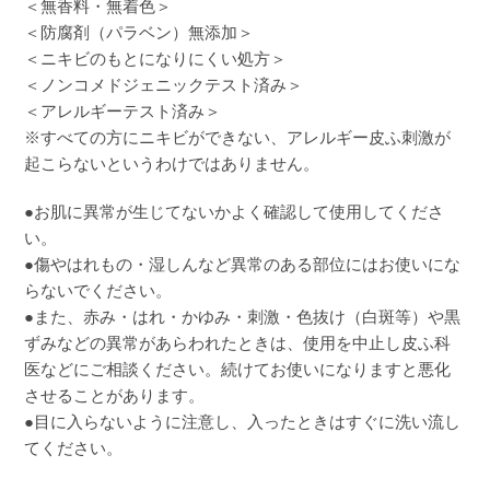
＜無香料・無着色＞
＜防腐剤（パラベン）無添加＞
＜ニキビのもとになりにくい処方＞
＜ノンコメドジェニックテスト済み＞
＜アレルギーテスト済み＞
※すべての方にニキビができない、アレルギー皮ふ刺激が
起こらないというわけではありません。
●お肌に異常が生じてないかよく確認して使用してくださ
い。
●傷やはれもの・湿しんなど異常のある部位にはお使いにな
らないでください。
●また、赤み・はれ・かゆみ・刺激・色抜け（白斑等）や黒
ずみなどの異常があらわれたときは、使用を中止し皮ふ科
医などにご相談ください。続けてお使いになりますと悪化
させることがあります。
●目に入らないように注意し、入ったときはすぐに洗い流し
てください。