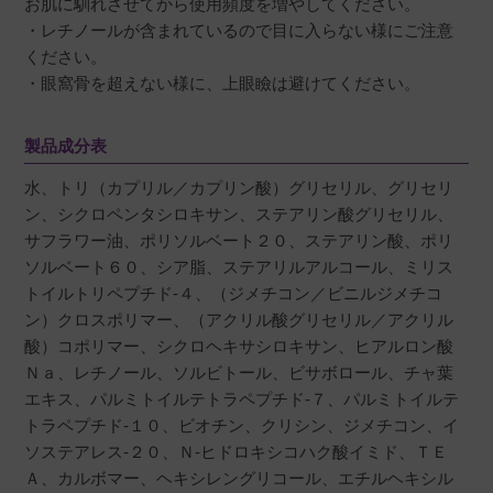
お肌に馴れさせてから使用頻度を増やしてください。
・レチノールが含まれているので目に入らない様にご注意
ください。
・眼窩骨を超えない様に、上眼瞼は避けてください。
製品成分表
水、トリ（カプリル／カプリン酸）グリセリル、グリセリ
ン、シクロペンタシロキサン、ステアリン酸グリセリル、
サフラワー油、ポリソルベート２０、ステアリン酸、ポリ
ソルベート６０、シア脂、ステアリルアルコール、ミリス
トイルトリペプチド-４、（ジメチコン／ビニルジメチコ
ン）クロスポリマー、（アクリル酸グリセリル／アクリル
酸）コポリマー、シクロヘキサシロキサン、ヒアルロン酸
Ｎａ、レチノール、ソルビトール、ビサボロール、チャ葉
エキス、パルミトイルテトラペプチド-７、パルミトイルテ
トラペプチド-１０、ビオチン、クリシン、ジメチコン、イ
ソステアレス-２０、Ｎ-ヒドロキシコハク酸イミド、ＴＥ
Ａ、カルボマー、ヘキシレングリコール、エチルヘキシル