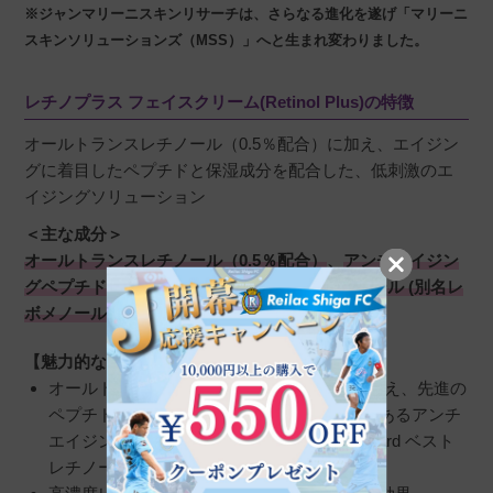
※ジャンマリーニスキンリサーチは、さらなる進化を遂げ「マリーニ
スキンソリューションズ（MSS）」へと生まれ変わりました。
レチノプラス フェイスクリーム(Retinol Plus)の特徴
オールトランスレチノール（0.5％配合）に加え、エイジン
グに着目したペプチドと保湿成分を配合した、低刺激のエ
イジングソリューション
＜主な成分＞
オールトランスレチノール（0.5％配合）
、
アンチエイジン
グペプチド
、
緑茶エキス
、
クリシン
、
ビサボロール (別名レ
ボメノール)
、
NHS(N-Hydroxysuccinimide)
【魅力的なポイント】
オールトランスレチノール（0.5％配合）に加え、先進の
ペプチドと抗酸化物質を配合した、受賞歴のあるアンチ
エイジングソリューション（New Beauty Award ベスト
レチノール製品賞2回受賞）