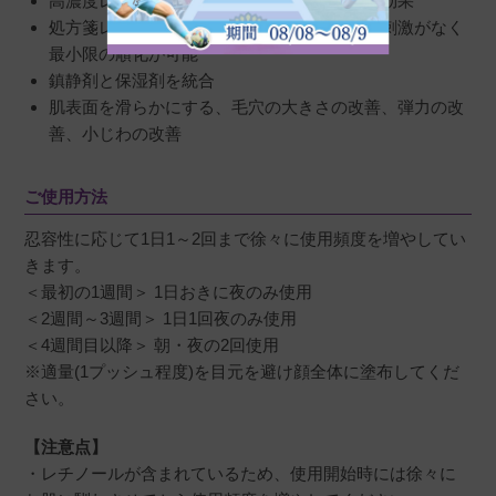
高濃度レチノイドをも上回るエイジングケア効果
処方箋レチノイド製品と比較して、ほとんど刺激がなく
最小限の順化が可能
鎮静剤と保湿剤を統合
肌表面を滑らかにする、毛穴の大きさの改善、弾力の改
善、小じわの改善
ご使用方法
忍容性に応じて1日1～2回まで徐々に使用頻度を増やしてい
きます。
＜最初の1週間＞ 1日おきに夜のみ使用
＜2週間～3週間＞ 1日1回夜のみ使用
＜4週間目以降＞ 朝・夜の2回使用
※適量(1プッシュ程度)を目元を避け顔全体に塗布してくだ
さい。
【注意点】
・レチノールが含まれているため、使用開始時には徐々に