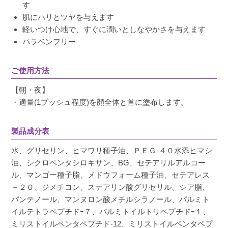
す
肌にハリとツヤを与えます
軽いつけ心地で、すぐに潤いとしなやかさを与えます
パラベンフリー
ご使用方法
【朝・夜】
・適量(1プッシュ程度)を顔全体と首に塗布します。
製品成分表
水、グリセリン、ヒマワリ種子油、ＰＥＧ-４０水添ヒマシ
油、シクロペンタシロキサン、BG、セテアリルアルコー
ル、マンゴー種子脂、メドウフォーム種子油、セテアレス
－２０、ジメチコン、ステアリン酸グリセリル、シア脂、
パンテノール、マンヌロン酸メチルシラノール、パルミト
イルテトラペプチドｰ７、パルミトイルトリペプチドｰ１、
ミリストイルペンタペプチド-12、ミリストイルペンタペプ