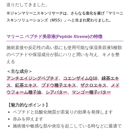
送りだしてきました。
※ジャンマリーニスキンリサーチは、さらなる進化を遂げ「マリーニ
スキンソリューションズ（MSS）」へと生まれ変わりました。
マリーニ ペプチド美容液(Peptide Xtreme)の特徴
施術直後や反応性の高い肌にも使用可能な保湿美容液5種類
のペプチドや保湿成分が肌にハリと潤いを与え、キメを整
える
＜主な成分＞
アンチエイジングペプチド
、
コエンザイムQ10
、
緑茶エキ
ス
、
紅茶エキス
、
ブドウ種子エキス
、
ザクロエキス
、
メド
ウフォーム種子油
、
シアバター
、
マンゴー種子バター
【魅力的なポイント】
ペプチドと抗酸化物質が若返りの効果を発揮します
赤みを抑えます
施術後や敏感な肌や炎症を起こしている時などに最適で