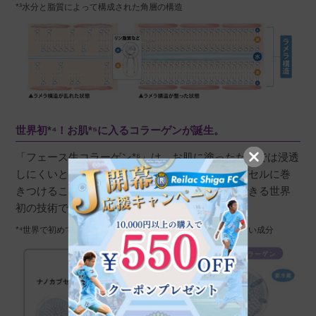
*³水分と脂質によって構成された角層の構造
世界初*⁴！お肌*⁵に入るコラーゲンが誕生。
「フェース生コラーゲン*⁶」は、お肌に塗っただけでは浸透
しにくいとされている生コラーゲンを、ナノカプセルに巻
きつけることによって角層に浸透させることができる世界
初の技術です。
*⁴世界で初めての化粧料基剤を使用 *⁵お肌＝角層 *⁶うるおい成分