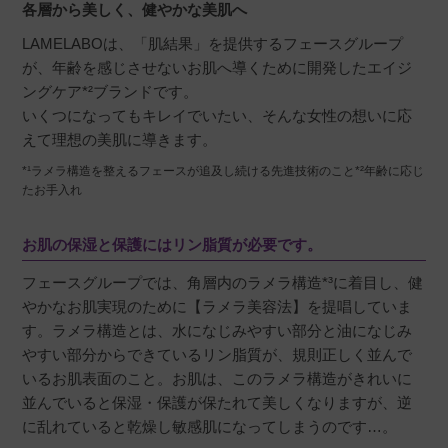
各層から美しく、健やかな美肌へ
LAMELABOは、「肌結果」を提供するフェースグループ
が、年齢を感じさせないお肌へ導くために開発したエイジ
ングケア*²ブランドです。
いくつになってもキレイでいたい、そんな女性の想いに応
えて理想の美肌に導きます。
*¹ラメラ構造を整えるフェースが追及し続ける先進技術のこと*²年齢に応じ
たお手入れ
お肌の保湿と保護にはリン脂質が必要です。
フェースグループでは、角層内のラメラ構造*³に着目し、健
やかなお肌実現のために【ラメラ美容法】を提唱していま
す。ラメラ構造とは、水になじみやすい部分と油になじみ
やすい部分からできているリン脂質が、規則正しく並んで
いるお肌表面のこと。お肌は、このラメラ構造がきれいに
並んでいると保湿・保護が保たれて美しくなりますが、逆
に乱れていると乾燥し敏感肌になってしまうのです…。