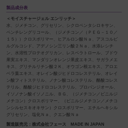
製品成分表
＜モイスチャージェル エンリッチ＞
水、ジメチコン、グリセリン、シクロペンタシロキサン、
ペンチレングリコール、（ジメチコン／（ＰＥＧ－１０／
１５））クロスポリマー、ヒアルロン酸Ｎａ、アスコルビ
ルグルコシド、アデノシン三リン酸２Ｎａ、水添レシチ
ン、水溶性プロテオグリカン、レスベラトロール、ブドウ
果実エキス、マンダリンオレンジ果皮エキス、サガラメエ
キス、グリチルリチン酸２Ｋ、オウゴン根エキス、アロエ
ベラ葉エキス、オレイン酸ジヒドロコレステリル、オレイ
ン酸フィトステリル、ノナン酸コレステリル、酪酸コレス
テリル、酪酸ジヒドロコレステリル、プロパンジオール、
イソノナン酸イソノニル、ＢＧ、（ジメチコン／ビニルジ
メチコン）クロスポリマー、（ビニルジメチコン／メチコ
ンシルセスキオキサン）クロスポリマー、エチルヘキシル
グリセリン、塩化Ｎａ、クエン酸Ｎａ
製造販売元：株式会社フェース MADE IN JAPAN