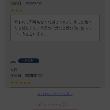
投稿日
2026/07/27
可もなく不可もなくな感じですが、塗った後ハ
リを感じます。目元や口元など部分的に使って
いこうと思います。
piro
購入者
女性
投稿日
2026/01/27
すべてのレビューを見る
冬の時期　特に乾燥しやすい目周りに効果あり
ます　必要不可欠な商品です
レビューを書く