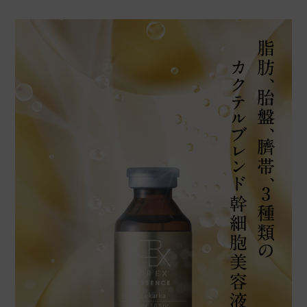
kk
購入者
非公開
投稿日
2025/05/26
お値段が高めと思いましたが、少量でも良く伸
びるのでコスパは悪くないと思います。

この美容液を使用していると寝不足で疲れてい
る時も肌の調子が良いです。

更にハリが出てくる事を期待しつつ使い続けて
います。
M
購入者