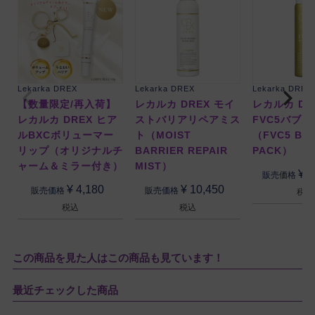
Lekarka DREX
Lekarka DREX
Lekarka DREX
【数量限定/再入荷】
レカルカ DREX モイ
レカルカ DR
レカルカ DREX ヒア
ストバリアリペアミス
FVC5バブ
ルBXCボリューマー
ト（MOIST
（FVC5 BU
リップ（オリジナルチ
BARRIER REPAIR
PACK）
ャーム＆ミラー付き）
MIST）
¥
1
販売価格
¥
4,180
¥
10,450
販売価格
販売価格
税込
税込
税込
この商品を見た人はこの商品も見ています！
最近チェックした商品