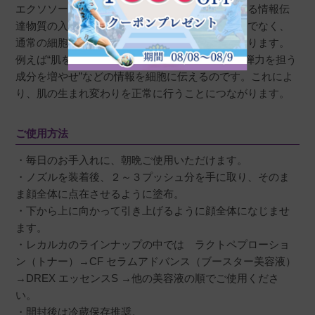
エクソソームとは、幹細胞がほかの細胞へ分泌する情報伝
肌の調子が良くなります！

達物質の入ったカプセルです。各種成長因子だけでなく、
毛穴も目立ちにくくなりました。

通常の細胞にも働きかける情報を伝える働きがあります。
また購入予定です。おすすめです。
例えば“肌を白くしろ”“潤い成分を増やせ”“ハリ・弾力を担う
成分を増やせ”などの情報を細胞に伝えるのです。これによ
り、肌の生まれ変わりを正常に行うことにつながります。
ご使用方法
・毎日のお手入れに、朝晩ご使用いただけます。
・ノズルを装着後、２～３プッシュ分を手に取り、そのま
ま顔全体に点在させるように塗布。
・下から上に向かって引き上げるように顔全体になじませ
ます。
・レカルカのラインナップの中では ラクトペプローショ
ン（トナー）→CF セラムアドバンス（ブースター美容液）
→DREX エッセンスS →他の美容液の順でご使用くださ
い。
・開封後は冷蔵保存推奨。