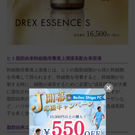
50代
投稿日
2024/11/28
2本目です。こちらを使い始めて驚いたことは、
赤みが凄く気になっていたのですが、ほとんど
気にならなくなりました！お高いですが使い続
ヒト脂肪由来幹細胞培養液上清液高配合美容液
けます。
幹細胞培養液上清液とは、ヒトの脂肪細胞から得た幹細胞
を培養して得られます。幹細胞を培養すると、幹細胞が分
裂する時に、細胞が成長するために必要な“成長因子”が大量
に放出されます。成長因子には様々な種類がありますが、
パメラ
購入者
脂肪由来の幹細胞はタンパク質でできているコラーゲンな
東京都
50代
ど、ハリや弾力に関わる成分を含むFGFと呼ばれる成長因
投稿日
2024/10/29
子を多く含んでいると言われています。
脂肪由来エクソソーム
リピしてます。
