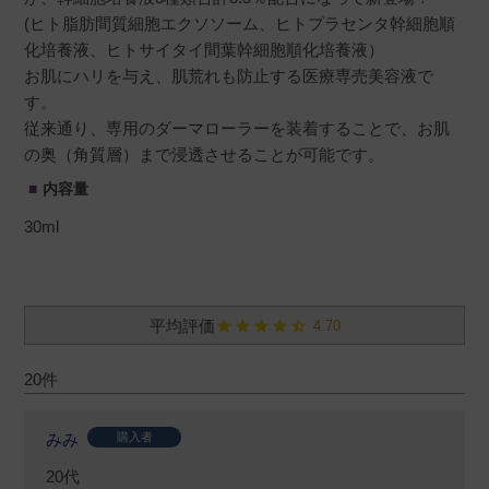
(ヒト脂肪間質細胞エクソソーム、ヒトプラセンタ幹細胞順
化培養液、ヒトサイタイ間葉幹細胞順化培養液）
お肌にハリを与え、肌荒れも防止する医療専売美容液で
す。
従来通り、専用のダーマローラーを装着することで、お肌
の奥（角質層）まで浸透させることが可能です。
内容量
30ml
4.70
20
みみ
購入者
20代