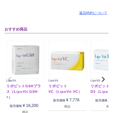
返品特約について
おすすめ商品
LipoVit
LipoVit
LipoVit
リポビットGSHプラ
リポビット
リポビット
ス（LipoVit GSH
VC（LipoVit VC）
D3（LipoVi
+）
¥
7,776
¥
販売価格
販売価格
¥
16,200
販売価格
税込
税込
税込