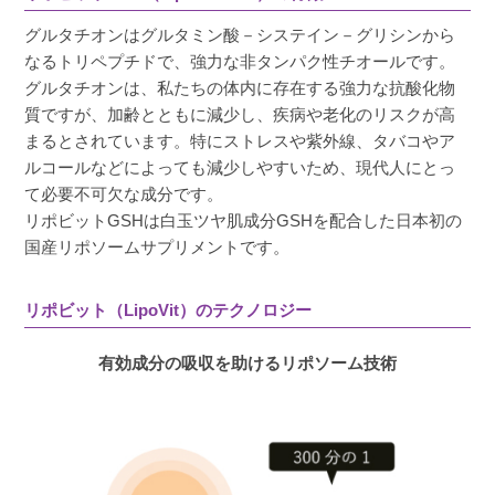
くすみ対策や免疫力向上のために飲んでいま
グルタチオンはグルタミン酸－システイン－グリシンから
す。睡眠不足な日が続いても元気に過ごせてい
なるトリペプチドで、強力な非タンパク性チオールです。
るような気がしていてまだまだ続けてみようと
グルタチオンは、私たちの体内に存在する強力な抗酸化物
思っています！
質ですが、加齢とともに減少し、疾病や老化のリスクが高
まるとされています。特にストレスや紫外線、タバコやア
ルコールなどによっても減少しやすいため、現代人にとっ
て必要不可欠な成分です。
R
購入者
リポビットGSHは白玉ツヤ肌成分GSHを配合した日本初の
国産リポソームサプリメントです。
非公開
投稿日
2026/01/13
リポビット（LipoVit）のテクノロジー
リポソーム化サプリメント特有の不味さを感じ
有効成分の吸収を助けるリポソーム技術
ることがありません。また、アルコールフリー