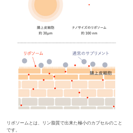
かりん
購入者
京都府
50代
投稿日
2025/12/21
これを飲み始めてから、肌の色が白くなり、ツ
ヤも出ました。リピ確定です！
美容好き太郎
購入者
非公開
投稿日
2025/12/11
リポソームとは、リン脂質で出来た極小のカプセルのこと
です。
肌が白くなった気がします！また、関係あるか