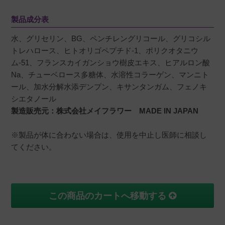
ます

製品成分表
美容施術をした後でも安心して使えるので、信
頼している化粧水です
水、グリセリン、BG、ペンチレングリコール、グリコシル
トレハロース、ヒトオリゴペプチド-1、ポリクオタニウ
ム-51、フランスカイガンショウ樹皮エキス、ヒアルロン酸
Na、チューベロース多糖体、水溶性コラーゲン、マンニト
ール、加水分解水添デンプン、キサンタンガム、フェノキ
シエタノール
製造販売元：株式会社メイフラワー MADE IN JAPAN
※製品が体に合わない場合は、使用を中止し医師に相談し
てください。
この商品のカートへ移動する