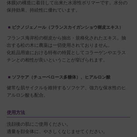
非公開
体膜)の構造に着目して出来た水溶性ポリマーです。水分の
投稿日
2026/04/14
保持効果、持続性に優れています。
ピクノジェノール（フランスカイガンショウ樹皮エキス）
保湿力が高く、肌荒れすることなくしようでき
フランス海岸松の樹皮から抽出・規格化されたエキス。抽
出する松の木に農薬は一切使用されておりません。
化粧品用途における特有の特質としてコラーゲンやエラス
チンとの相性が良いということが挙げられます。
ともちょ
購入者
ソフケア（チューベロース多糖体）、ヒアルロン酸
40代
健常な肌サイクルを維持するソフケア、強力な保水性のヒ
投稿日
2026/03/06
アルロン酸も配合。
使用方法
こちらの製品は、成分がとても良くて続ける事
によって1年後の肌が全然違うとナースの方から
洗顔後の肌にご使用ください。
聞いたので購入してみました

適量を顔全体に、やさしくなじませてください。
ネットではなかなか買えないのでとても助かり