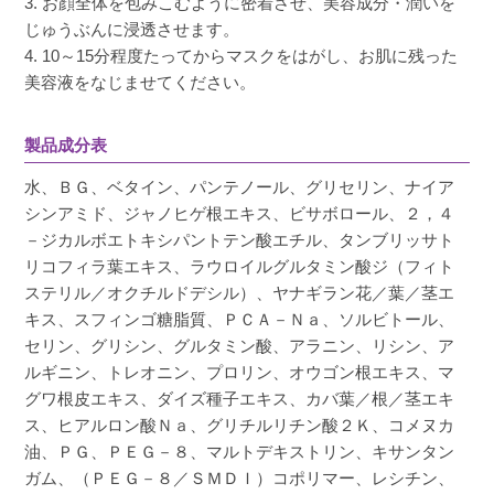
3. お顔全体を包みこむように密着させ、美容成分・潤いを
じゅうぶんに浸透させます。
4. 10～15分程度たってからマスクをはがし、お肌に残った
美容液をなじませてください。
製品成分表
水、ＢＧ、ベタイン、パンテノール、グリセリン、ナイア
シンアミド、ジャノヒゲ根エキス、ビサボロール、２，４
－ジカルボエトキシパントテン酸エチル、タンブリッサト
リコフィラ葉エキス、ラウロイルグルタミン酸ジ（フィト
ステリル／オクチルドデシル）、ヤナギラン花／葉／茎エ
キス、スフィンゴ糖脂質、ＰＣＡ－Ｎａ、ソルビトール、
セリン、グリシン、グルタミン酸、アラニン、リシン、ア
ルギニン、トレオニン、プロリン、オウゴン根エキス、マ
グワ根皮エキス、ダイズ種子エキス、カバ葉／根／茎エキ
ス、ヒアルロン酸Ｎａ、グリチルリチン酸２Ｋ、コメヌカ
油、ＰＧ、ＰＥＧ－８、マルトデキストリン、キサンタン
ガム、（ＰＥＧ－８／ＳＭＤＩ）コポリマー、レシチン、