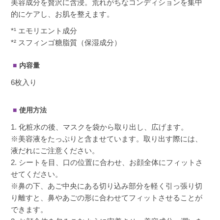
美容成分を贅沢に含浸。荒れがちなコンディションを集中
的にケアし、お肌を整えます。
*¹ エモリエント成分
*² スフィンゴ糖脂質（保湿成分）
内容量
6枚入り
使用方法
1. 化粧水の後、マスクを袋から取り出し、広げます。
※美容液をたっぷりと含ませています。取り出す際には、
液だれにご注意ください。
2. シートを目、口の位置に合わせ、お顔全体にフィットさ
せてください。
※鼻の下、あご中央にある切り込み部分を軽く引っ張り切
り離すと、鼻やあごの形に合わせてフィットさせることが
できます。