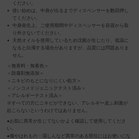
ください。
使い始めは、中身が出るまでディスペンサーを数回押し
てください。
中身衛生上、ご使用期間中ディスペンサーを容器から取
り外さないでください。
天然オイルを使用しているため沈殿が生じたり、低温に
なると白濁する場合がありますが、品質には問題ありま
せん。
＜無香料・無着色＞
＜防腐剤無添加＞
＜ニキビのもとになりにくい処方＞
＜ノンコメドジェニックテスト済み＞
＜アレルギーテスト済み＞
※すべての方にニキビができない、アレルギー皮ふ刺激が
起こらないというわけではありません。
●お肌に異常が生じてないかよく確認して使用してくださ
い。
●傷やはれもの・湿しんなど異常のある部位にはお使いにな