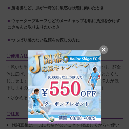
施術後など、肌が一時的に敏感な状態に傾いたとき
ウォータープルーフなどのメーキャップを肌に負担をかけず
にきちんと取り去りたいとき
つっぱり感のない洗顔をお探しの方に
ご使用方法
・乾いた手のひらにディスペンサー3回押し分をとり、顔全
体に広げ、らせんを描きながらメークなどの汚れとよくな
じませます。（手が濡れた状態で使用すると、洗浄力が低
下しますので、必ず乾いた手でご使用ください。）
・水かぬるま湯で十分洗い流します。
ご注意
施術直後は、肌に異常がないことを確認してからお使い