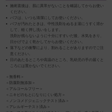
施術直後は、肌に異常がないことを確認してからお使い
ください。
パフは、いつも清潔にしてお使いください。
パフが汚れたときは、中性洗剤をぬるま湯にうすく溶か
して、軽く押し洗いをします。
洗剤が残らないように十分にすすいだ後、水気をきり、
日かげでよく乾かしてからお使いください。
落下などの衝撃により、割れることがありますのでご注
意ください。
日のあたるところや高温のところ、乳幼児の手の届くと
ころには置かないでください。
＜無香料＞
＜防腐剤無添加＞
＜アルコールフリー＞
＜ニキビのもとになりにくい処方＞
＜ノンコメドジェニックテスト済み＞
＜アレルギーテスト済み＞