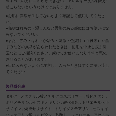
※すべての方にニキビができない、アレルギー皮ふ刺激が
起こらないというわけではありません。
●お肌に異常が生じてないかよく確認して使用してくださ
い。
●傷やはれもの・湿しんなど異常のある部位にはお使いにな
らないでください。
●また、赤み・はれ・かゆみ・刺激・色抜け（白斑等）や黒
ずみなどの異常があらわれたときは、使用を中止し皮ふ科
医などにご相談ください。続けてお使いになりますと悪化
させることがあります。
●目に入らないように注意し、入ったときはすぐに洗い流し
てください。
製品成分表
タルク , メタクリル酸メチルクロスポリマー , 酸化チタン ,
ポリメチルシルセスキオキサン , 酸化亜鉛 , トリエチルヘキ
サノイン , 焼成セリサイト , トリイソステアリン , セスキイ
ソステアリン酸ソルビタン , 酢酸トコフェロール , アセチル