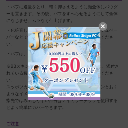
・パフに適量をとり、軽く押さえるように顔全体にパウダ
ーを置きます。その後、パフをすべらせるようにして全体
になじませ、ムラなく仕上げます。
・化粧直しに使う場合は、あぶらとり紙やティッシュペー
パーなどで、余分な皮脂をおさえたあとにお使いくださ
い。
・パフは、いつも清潔にしてお使いください。
※BBスキンケアベールは専用のケースにセットし、添付さ
れている透明フィルムは捨てずにセットしお使いくださ
い。
スッポツカバーは塗りのばさず、やさしくポンポンとおく
ようなイメージで。
指先ではみ出しやすい部分はアイカラーチップを使用する
とより簡単にカバーできます。
ご注意