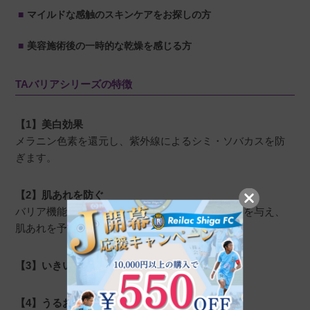
マイルドな感触のスキンケアをお探しの方
美容施術後の一時的な乾燥を感じる方
TAバリアシリーズの特徴
【1】美白効果
メラニン色素を還元し、紫外線によるシミ・ソバカスを防
ぎます。
【2】肌あれを防ぐ
バリア機能が低下した角層にたっぷりとうるおいを与え、
肌あれを予防します。
【3】いきいきと弾むような透明感のある肌に
【4】うるおいを外へ逃がさない