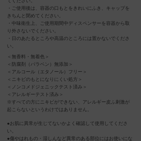
てください。
・ご使用後は、容器の口もとをきれいにふき、キャップを
きちんと閉めてください。
・中味衛生上、ご使用期間中ディスペンサーを容器から取
り外さないでください。
・日のあたるところや高温のところには置かないでくださ
い。
＜無香料・無着色＞
＜防腐剤（パラベン）無添加＞
＜アルコール（エタノール）フリー＞
＜ニキビのもとになりにくい処方＞
＜ノンコメドジェニックテスト済み＞
＜アレルギーテスト済み＞
※すべての方にニキビができない、アレルギー皮ふ刺激が
起こらないというわけではありません。
●お肌に異常が生じてないかよく確認して使用してくださ
い。
●傷やはれもの・湿しんなど異常のある部位にはお使いにな