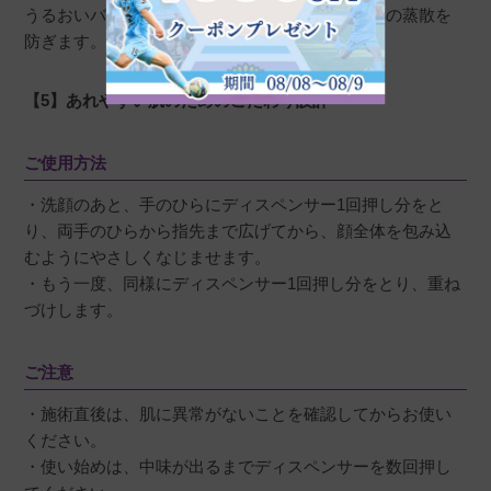
うるおいバリアを形成し、肌内水分（うるおい）の蒸散を
防ぎます。
【5】あれやすい肌のためのこだわり設計
ご使用方法
・洗顔のあと、手のひらにディスペンサー1回押し分をと
り、両手のひらから指先まで広げてから、顔全体を包み込
むようにやさしくなじませます。
・もう一度、同様にディスペンサー1回押し分をとり、重ね
づけします。
ご注意
・施術直後は、肌に異常がないことを確認してからお使い
ください。
・使い始めは、中味が出るまでディスペンサーを数回押し