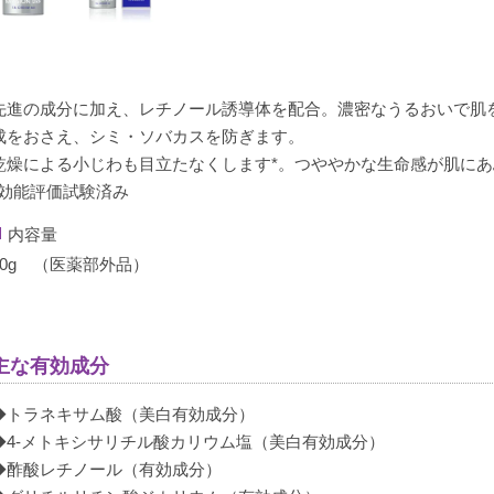
先進の成分に加え、レチノール誘導体を配合。濃密なうるおいで肌
成をおさえ、シミ・ソバカスを防ぎます。
乾燥による小じわも目立たなくします*。つややかな生命感が肌に
*効能評価試験済み
内容量
30g （医薬部外品）
主な有効成分
◆トラネキサム酸（美白有効成分）
◆4-メトキシサリチル酸カリウム塩（美白有効成分）
◆酢酸レチノール（有効成分）