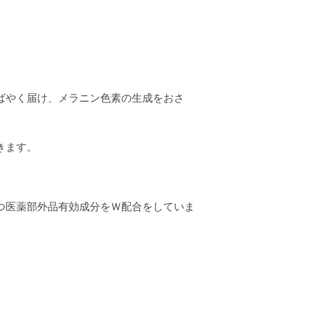
ばやく届け、メラニン色素の生成をおさ
きます。
つ医薬部外品有効成分をＷ配合をしていま