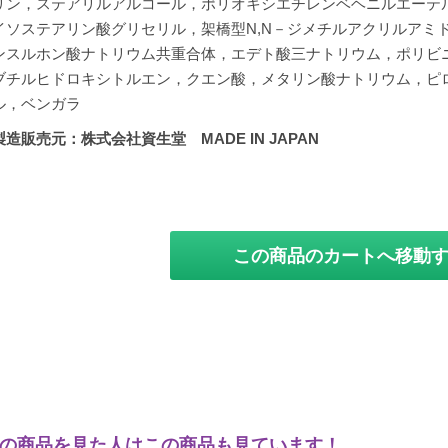
リン，ステアリルアルコール，ポリオキシエチレンベヘニルエーテ
イソステアリン酸グリセリル，架橋型N,N－ジメチルアクリルアミ
ンスルホン酸ナトリウム共重合体，エデト酸三ナトリウム，ポリビ
ブチルヒドロキシトルエン，クエン酸，メタリン酸ナトリウム，ピ
ル，ベンガラ
製造販売元：株式会社資生堂 MADE IN JAPAN
この商品のカートへ移動
の商品を見た人はこの商品も見ています！