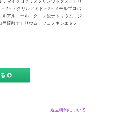
ル，マイクロクリスタリンワックス，トリ
ド－2－アクリルアミド－2－メチルプロパ
ニルアルコール，クエン酸ナトリウム，ジ
ロ亜硫酸ナトリウム，フェノキシエタノー
する
返品特約について