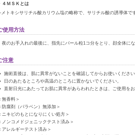
・４ＭＳＫとは
4-メトキシサリチル酸カリウム塩の略称で、サリチル酸の誘導体で
ご使用方法
・夜のお手入れの最後に、指先にパール粒1コ分をとり、顔全体に
ご注意
施術直後は、肌に異常がないことを確認してからお使いくださ
日のあたるところや高温のところに置かないでください。
直射日光にあたってお肌に異常があらわれたときは、ご使用を
＜無香料＞
＜防腐剤（パラベン）無添加＞
＜ニキビのもとになりにくい処方＞
＜ノンコメドジェニックテスト済み＞
＜アレルギーテスト済み＞