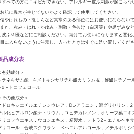
※すべての方にニキビができない、アレルギー皮ふ刺激が起こらな
●お肌に異常が生じてないかよく確認して使用してください。
●傷やはれもの・湿しんなど異常のある部位にはお使いにならない
●また、赤み・はれ・かゆみ・刺激・色抜け（白斑等）や黒ずみな
し皮ふ科医などにご相談ください。続けてお使いになりますと悪化
●目に入らないように注意し、入ったときはすぐに洗い流してくだ
製品成分表
＜有効成分＞
トラネキサム酸，4-メトキシサリチル酸カリウム塩，酢酸レチノー
－α－トコフェロール
＜その他成分＞
ヒドロキシエチルエチレンウレア，DL-アラニン，濃グリセリン，2
チル化ヒアルロン酸ナトリウム，ユビデカレノン，オリーブ葉エキ
ドリコソウエキス，ウコンエキス，精製水，テトラ2－エチルヘキサ
グリコール，合成スクワラン，ベヘニルアルコール，メチルポリシ